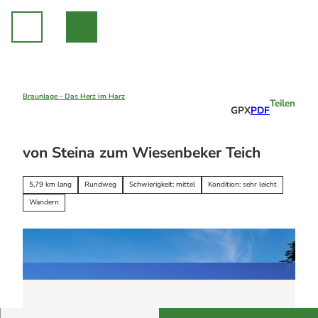
Z
u
m
I
n
h
a
Braunlage - Das Herz im Harz
Teilen
Unsere Region
GPX
PDF
l
Braunlage
t
Sankt Andreasberg
Erleben
von Steina zum Wiesenbeker Teich
Hohegeiß
Alle Erlebnisse
Nationalpark Harz
Wandern
Online-Buchung
5,79 km lang
Rundweg
Schwierigkeit: mittel
Kondition: sehr leicht
Mountainbiken
Online buchen
Wandern
Mit der Familie
Campen
Sommer
Events
Winter
Alle Events
Indoor
Eventkalender
Geschichten aus Braunlage
Alle Geschichten
Sicherheit am Berg: Wie die Bergwacht im Harz hilft
Eure Reise-Infos
Bauer Neigenfindt in Sankt Andreasberg im Harz