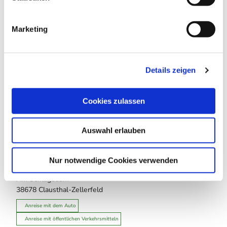
i
g
Marketing
u
n
g
Details zeigen
s
In der Nähe
Auf der Karte anschauen
a
u
Cookies zulassen
s
Touren
w
Auswahl erlauben
a
h
l
Nur notwendige Cookies verwenden
Kontaktdaten
Am Schlagbaum
38678
Clausthal-Zellerfeld
Anreise mit dem Auto
Anreise mit öffentlichen Verkehrsmitteln