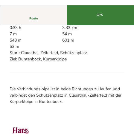
Alle Infos auf einen Blick
Bogenschiessen in Hohegeiss
© Silvia Hoheisel
Webcams
Noch lange nicht Schicht im Schacht
Informationen für Gastgeberinnen
Die Eisflüsterer: Harzer Falken
GPX
Webcams
Kulinarik
Route
Wanderführer Jörg Kühnhold
Einkaufen
0:33 h
3,33 km
7 m
54 m
548 m
601 m
53 m
Start: Clausthal-Zellerfeld, Schützenplatz
Ziel: Buntenbock, Kurparkloipe
Die Verbindungsloipe ist in beide Richtungen zu laufen und
verbindet den Schützenplatz in Clausthal -Zellerfeld mit der
Kurparkloipe in Buntenbock.