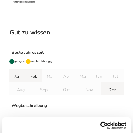
Gut zu wissen
Beste Jahreszeit
geeignet
wetterabhängig
Jan
Feb
Mär
Apr
Mai
Jun
Jul
Aug
Sep
Okt
Nov
Dez
Wegbeschreibung
Die Verbindungsloipe ist in beide Richtungen zu laufen und
verbindet den Schützenplatz in Clausthal-Zellerfeld mit der
Kurparkloipe in Buntenbock.