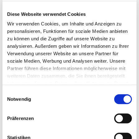
Diese Webseite verwendet Cookies
Weitere Infos / Links
Wir verwenden Cookies, um Inhalte und Anzeigen zu
personalisieren, Funktionen für soziale Medien anbieten
Tourist-Information Clausthal-Zellerfeld/Buntenbock
Adolph-Roemer-Str. 20
zu können und die Zugriffe auf unsere Website zu
38678 Clausthal-Zellerfeld
analysieren. Außerdem geben wir Informationen zu Ihrer
Tel. 05323 81024
Verwendung unserer Website an unsere Partner für
info@oberharz.de
soziale Medien, Werbung und Analysen weiter. Unsere
www.oberharz.de
Partner führen diese Informationen möglicherweise mit
weiteren Daten zusammen, die Sie ihnen bereitgestellt
Autor:in
haben oder die sie im Rahmen Ihrer Nutzung der Dienste
gesammelt haben. Sie geben Einwilligung zu unseren
E
Harzer Tourismusverband
Cookies, wenn Sie unsere Webseite weiterhin nutzen.
Notwendig
i
Organisation
n
w
Harz: Magische Gebirgswelt
Präferenzen
i
l
Lizenz (Stammdaten)
l
Statistiken