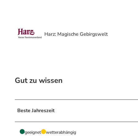
L
a
n
Harz: Magische Gebirgswelt
g
l
© DSV
a
u
f
i
Gut zu wissen
n
A
l
t
Beste Jahreszeit
e
n
a
geeignet
wetterabhängig
u