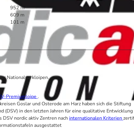
952 m
609 m
101 m
er Nationalparkloipen.
 DSV-Premiumloipe
.
isen Goslar und Osterode am Harz haben sich die Stiftung
d (DSV) in den letzten Jahren für eine qualitative Entwicklung
s DSV nordic aktiv Zentren nach
internationalen Kriterien
zertif
ormationstafeln ausgestattet