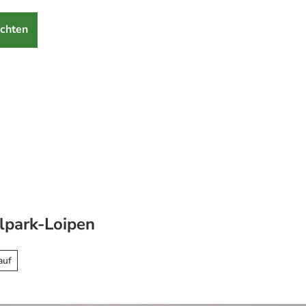
chten
lpark-Loipen
auf