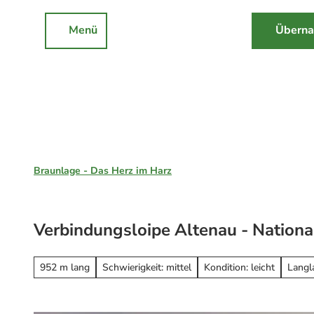
Z
u
Menü
Überna
Rathaus
Events
Suche
m
I
n
h
a
l
Braunlage, St. Andreasberg & Hohegeiß
t
Braunlage - Das Herz im Harz
Unsere Region
Braunlage
Verbindungsloipe Altenau - Nationa
Sankt Andreasberg
Erleben
Hohegeiß
Alle Erlebnisse
952 m lang
Schwierigkeit: mittel
Kondition: leicht
Langl
Nationalpark Harz
Wandern
Online-Buchung
Mountainbiken
Online buchen