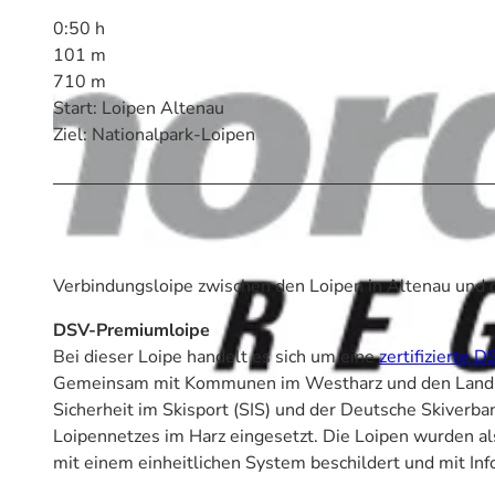
0:50 h
101 m
710 m
Start: Loipen Altenau
Ziel: Nationalpark-Loipen
Verbindungsloipe zwischen den Loipen in Altenau und d
DSV-Premiumloipe
Bei dieser Loipe handelt es sich um eine
zertifizierte
Gemeinsam mit Kommunen im Westharz und den Landkre
Sicherheit im Skisport (SIS) und der Deutsche Skiverban
Loipennetzes im Harz eingesetzt. Die Loipen wurden al
mit einem einheitlichen System beschildert und mit Inf