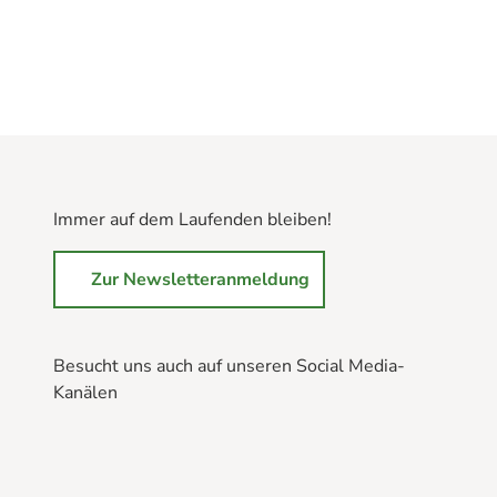
Immer auf dem Laufenden bleiben!
Zur Newsletteranmeldung
Besucht uns auch auf unseren Social Media-
Kanälen
B
B
B
r
r
r