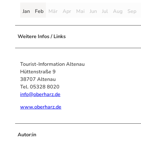
Jan
Feb
Mär
Apr
Mai
Jun
Jul
Aug
Sep
Weitere Infos / Links
Tourist-Information Altenau
Hüttenstraße 9
38707 Altenau
Tel. 05328 8020
info@oberharz.de
www.oberharz.de
Autor:in