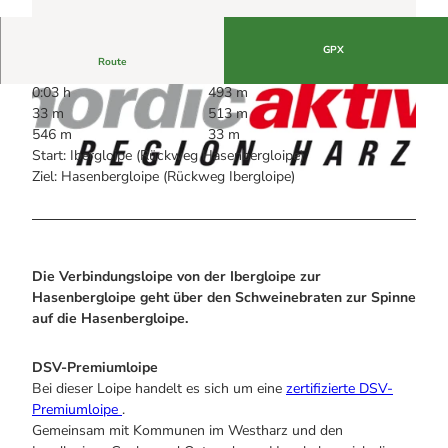
Alle Infos auf einen Blick
Bogenschiessen in Hohegeiss
Webcams
Noch lange nicht Schicht im Schacht
Informationen für Gastgeberinnen
Die Eisflüsterer: Harzer Falken
GPX
Webcams
Kulinarik
Route
Wanderführer Jörg Kühnhold
Einkaufen
0:03 h
493 m
33 m
513 m
546 m
33 m
Start: Ibergloipe (Rückweg Hasenbergloipe)
Ziel: Hasenbergloipe (Rückweg Ibergloipe)
© Michael Weiß
© DSV
Die Verbindungsloipe von der Ibergloipe zur
Hasenbergloipe geht über den Schweinebraten zur Spinne
auf die Hasenbergloipe.
DSV-Premiumloipe
Bei dieser Loipe handelt es sich um eine
zertifizierte DSV-
Premiumloipe
.
Gemeinsam mit Kommunen im Westharz und den