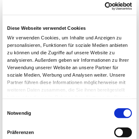
Jan
Feb
Mär
Apr
Mai
Jun
Jul
Diese Webseite verwendet Cookies
Aug
Sep
Okt
Nov
Dez
Wir verwenden Cookies, um Inhalte und Anzeigen zu
Weitere Infos / Links
personalisieren, Funktionen für soziale Medien anbieten
zu können und die Zugriffe auf unsere Website zu
Tourist-Information Wildemann
analysieren. Außerdem geben wir Informationen zu Ihrer
Bohlweg 5
Verwendung unserer Website an unsere Partner für
38709 Wildemann
Tel. 05323 6111
soziale Medien, Werbung und Analysen weiter. Unsere
info@oberharz.de
Partner führen diese Informationen möglicherweise mit
weiteren Daten zusammen, die Sie ihnen bereitgestellt
www.oberharz.de
haben oder die sie im Rahmen Ihrer Nutzung der Dienste
gesammelt haben. Sie geben Einwilligung zu unseren
E
Autor:in
Cookies, wenn Sie unsere Webseite weiterhin nutzen.
Notwendig
i
Harzer Tourismusverband
n
w
Präferenzen
Organisation
i