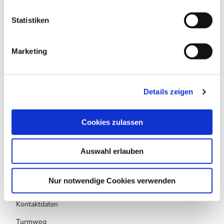
l
Harz: Magische Gebirgswelt
l
Statistiken
i
Lizenz (Stammdaten)
g
Marketing
u
n
g
Details zeigen
s
a
u
In der Nähe
Cookies zulassen
Auf der Karte anschauen
s
w
Auswahl erlauben
a
Touren
h
l
Nur notwendige Cookies verwenden
Kontaktdaten
Turmweg