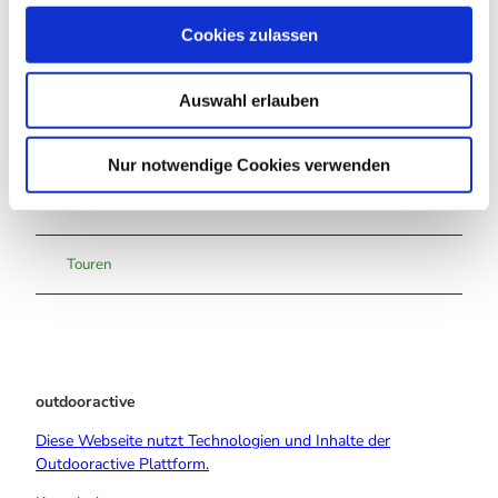
u
Cookies zulassen
s
w
Auswahl erlauben
a
In der Nähe
Auf der Karte anschauen
h
l
Nur notwendige Cookies verwenden
Sehenswertes
Touren
outdooractive
Diese Webseite nutzt Technologien und Inhalte der
Outdooractive Plattform.