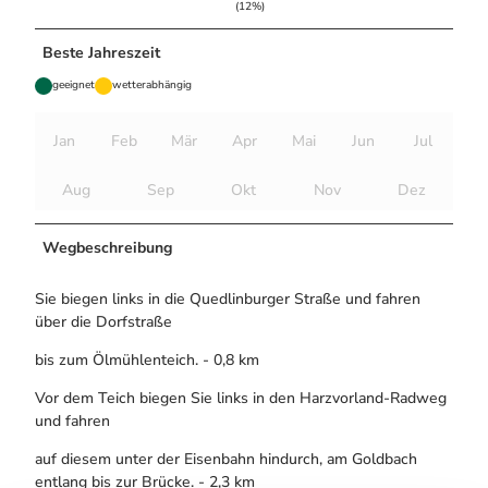
(12%)
Beste Jahreszeit
geeignet
wetterabhängig
Jan
Feb
Mär
Apr
Mai
Jun
Jul
Aug
Sep
Okt
Nov
Dez
Wegbeschreibung
Sie biegen links in die Quedlinburger Straße und fahren
über die Dorfstraße
bis zum Ölmühlenteich. - 0,8 km
Vor dem Teich biegen Sie links in den Harzvorland-Radweg
und fahren
auf diesem unter der Eisenbahn hindurch, am Goldbach
entlang bis zur Brücke. - 2,3 km