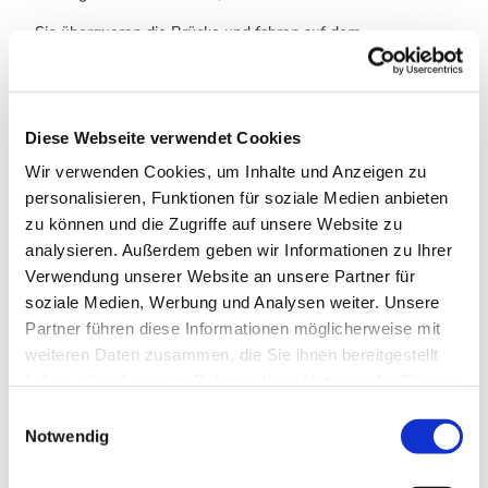
Sie überqueren die Brücke und fahren auf dem
Schotterweg weiter
bis zu einer gut ausgeschilderten Kreuzung. - 3,2 km
Hier fahren Sie nach links bis zum Bahnhof Börnecke. - 1,2
Diese Webseite verwendet Cookies
km
Wir verwenden Cookies, um Inhalte und Anzeigen zu
Vor dem Bahnhof geht es auf einem Waldweg weiter bis
personalisieren, Funktionen für soziale Medien anbieten
zur K 1348. - 2,3 km
zu können und die Zugriffe auf unsere Website zu
analysieren. Außerdem geben wir Informationen zu Ihrer
Sie überqueren die B 6n und die Westerhäuser Straße,
fahren durch Helsungen und erreichen den Helsunger Krug.
Verwendung unserer Website an unsere Partner für
- 3,5 km
soziale Medien, Werbung und Analysen weiter. Unsere
Partner führen diese Informationen möglicherweise mit
Hier kann man zu Fuß auf die Teufelsmauer. Genau über
weiteren Daten zusammen, die Sie ihnen bereitgestellt
dem Helsunger Krug liegt die Felsformation Hamburger
haben oder die sie im Rahmen Ihrer Nutzung der Dienste
Wappen.
gesammelt haben. Sie geben Einwilligung zu unseren
E
Cookies, wenn Sie unsere Webseite weiterhin nutzen.
Notwendig
i
Anreise & Parken
n
Anfahrt