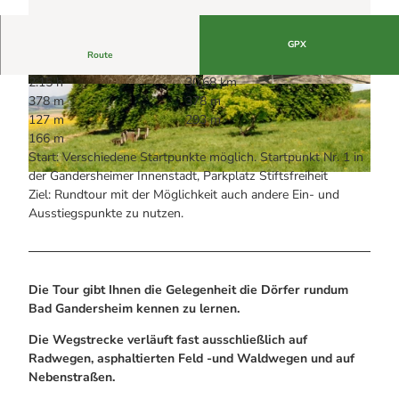
Alle Infos auf einen Blick
Bogenschiessen in Hohegeiss
Webcams
Noch lange nicht Schicht im Schacht
Informationen für Gastgeberinnen
Die Eisflüsterer: Harzer Falken
GPX
Webcams
Kulinarik
Route
Wanderführer Jörg Kühnhold
Einkaufen
2:15 h
30,68 km
© Foto: Katrin Weiberg
© Foto: Stadt Bad Gandersheim
378 m
378 m
127 m
293 m
166 m
Start: Verschiedene Startpunkte möglich. Startpunkt Nr. 1 in
der Gandersheimer Innenstadt, Parkplatz Stiftsfreiheit
© Foto: Stadt Bad Gandersheim |
CC-BY-SA
Ziel: Rundtour mit der Möglichkeit auch andere Ein- und
Ausstiegspunkte zu nutzen.
Die Tour gibt Ihnen die Gelegenheit die Dörfer rundum
Bad Gandersheim kennen zu lernen.
Die Wegstrecke verläuft fast ausschließlich auf
Radwegen, asphaltierten Feld -und Waldwegen und auf
Nebenstraßen.