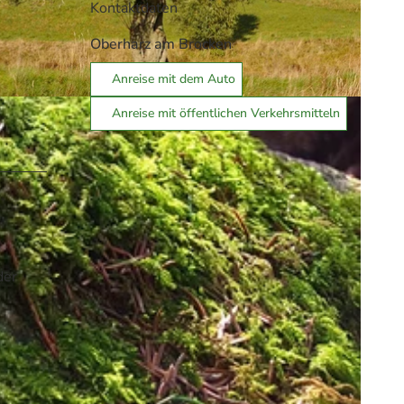
Kontaktdaten
Oberharz am Brocken
Anreise mit dem Auto
rieb der Stadt Oberharz am Brocken
Anreise mit öffentlichen Verkehrsmitteln
der