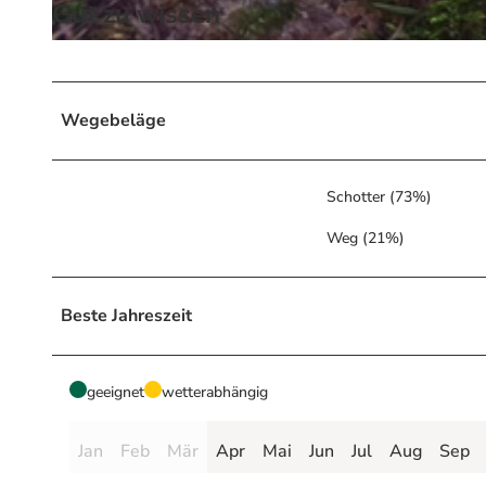
Gut zu wissen
© @ Mandy Leonhardt, Tourismusbetrieb der Stadt Oberharz am Brocken
Wegebeläge
Schotter (73%)
Weg (21%)
Beste Jahreszeit
geeignet
wetterabhängig
Jan
Feb
Mär
Apr
Mai
Jun
Jul
Aug
Sep