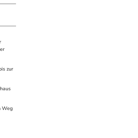
r
ser
is zur
thaus
en Weg