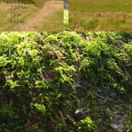
7,07 km
73 m
547 m
© @ Designzentrum-berlin Patrick Klasen, Tourismusbet
 werden kann.
rten Steigungen seine Seele baumeln lassen und der Stille 
ein.