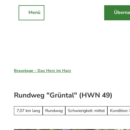
Z
u
Menü
Überna
Rathaus
Events
Suche
m
I
n
h
a
l
Braunlage, St. Andreasberg & Hohegeiß
t
Braunlage - Das Herz im Harz
Unsere Region
Braunlage
Rundweg "Grüntal" (HWN 49)
Sankt Andreasberg
Erleben
Hohegeiß
Alle Erlebnisse
7,07 km lang
Rundweg
Schwierigkeit: mittel
Kondition: 
Nationalpark Harz
Wandern
Online-Buchung
Mountainbiken
Online buchen