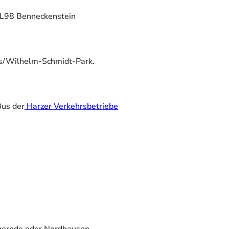
 L98 Benneckenstein
es/Wilhelm-Schmidt-Park.
Bus der
Harzer Verkehrsbetriebe
gerode oder Nordhausen.