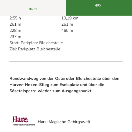
Alle Infos auf einen Blick
Bogenschiessen in Hohegeiss
Webcams
GPX
Noch lange nicht Schicht im Schacht
Route
Informationen für Gastgeberinnen
Die Eisflüsterer: Harzer Falken
Webcams
2:55 h
10,19 km
Kulinarik
Wanderführer Jörg Kühnhold
261 m
261 m
Einkaufen
228 m
465 m
237 m
Start: Parkplatz Bleichestelle
Ziel: Parkplatz Bleichestelle
Rundwandweg von der Osteroder Bleichestelle über den
Harzer-Hexen-Stieg zum Eselsplatz und über die
Sösetalsperre wieder zum Ausgangspunkt
Harz: Magische Gebirgswelt