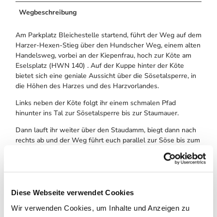
Wegbeschreibung
Am Parkplatz Bleichestelle startend, führt der Weg auf dem
Harzer-Hexen-Stieg über den Hundscher Weg, einem alten
Handelsweg, vorbei an der Kiepenfrau, hoch zur Köte am
Eselsplatz (HWN 140) . Auf der Kuppe hinter der Köte
bietet sich eine geniale Aussicht über die Sösetalsperre, in
die Höhen des Harzes und des Harzvorlandes.
Links neben der Köte folgt ihr einem schmalen Pfad
hinunter ins Tal zur Sösetalsperre bis zur Staumauer.
Dann lauft ihr weiter über den Staudamm, biegt dann nach
rechts ab und der Weg führt euch parallel zur Söse bis zum
Parkplatz Schwarzer Brücke.
Von dort über den Schneiderteichweg geht es vorbei an der
Osteroder Wald-Vogelstation. Eine kleine Rast könnt ihr
im Biergarten des Campingplatzes Eulenburg einlegen.
Diese Webseite verwendet Cookies
Bevor im weitere Verlauf die Asphaltstraße beginnt, führt
rechts ein Weg zum Wohngebiet Schützenpark.
Wir verwenden Cookies, um Inhalte und Anzeigen zu