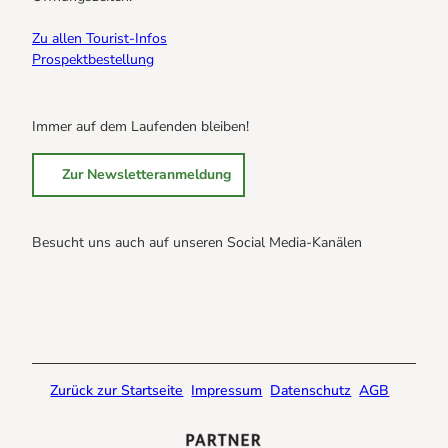
Zu allen Tourist-Infos
Prospektbestellung
Immer auf dem Laufenden bleiben!
Zur Newsletteranmeldung
Besucht uns auch auf unseren Social Media-Kanälen
B
B
B
r
r
r
a
a
a
u
u
u
n
n
n
Zurück zur Startseite
Impressum
Datenschutz
AGB
l
l
l
a
a
a
g
g
g