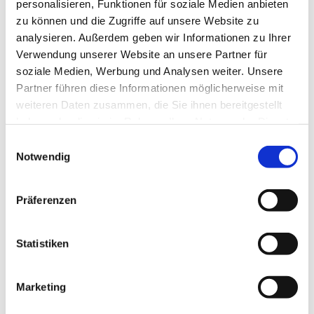
personalisieren, Funktionen für soziale Medien anbieten
Diesen Weg nur zur Hälfte runter gehen und gleich links
zu können und die Zugriffe auf unsere Website zu
über den Wurzelpfad in Richtung Kindergarten
analysieren. Außerdem geben wir Informationen zu Ihrer
Schützenpark. Quert an der großen Kreuzung die
Verwendung unserer Website an unsere Partner für
Bundesstraße über die Ampelanlage und schon ist
der Parkplatz Bleichestelle wieder erreicht.
soziale Medien, Werbung und Analysen weiter. Unsere
Partner führen diese Informationen möglicherweise mit
weiteren Daten zusammen, die Sie ihnen bereitgestellt
Anreise & Parken
haben oder die sie im Rahmen Ihrer Nutzung der Dienste
Parken
gesammelt haben. Sie geben Einwilligung zu unseren
E
Cookies, wenn Sie unsere Webseite weiterhin nutzen.
Notwendig
Parkplatz Bleichestelle (kostenfrei)
i
n
Öffentliche Verkehrsmittel
w
Präferenzen
i
Bahnhaltepunkt Osterode-Mitte
l
l
Statistiken
Autor:in
i
g
Stadt Osterode am Harz
Marketing
u
n
Organisation