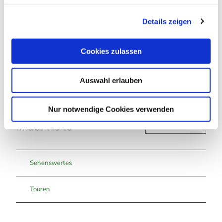
g
Harz: Magische Gebirgswelt
Details zeigen
s
a
Lizenz (Stammdaten)
u
Cookies zulassen
s
w
Auswahl erlauben
a
h
l
Nur notwendige Cookies verwenden
In der Nähe
Auf der Karte anschauen
Sehenswertes
Touren