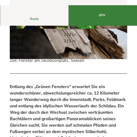
Alle Infos auf einen Blick
Bogenschiessen in Hohegeiss
Webcams
Noch lange nicht Schicht im Schacht
Informationen für Gastgeberinnen
Die Eisflüsterer: Harzer Falken
GPX
Webcams
Kulinarik
Route
Wanderführer Jörg Kühnhold
Einkaufen
3:05 h
12,01 km
© Stadtmarketing & Tourismus Seesen |
© Stadtmarketing & Tourismus Seesen |
200 m
213 m
CC-BY-SA
CC-BY-SA
179 m
315 m
136 m
Start: Fenster am Jacobsonplatz, Seesen
Ziel: Fenster am Jacobsonplatz, Seesen
© Stadtmarketing & Tourismus Seesen |
CC-BY-SA
Entlang des „Grünen Fensters“ erwartet Sie ein
wunderschöner, abwechslungsreicher ca. 12 Kilometer
langer Wanderweg durch die Innenstadt, Parks, Feldmark
und entlang des idylischen Wasserlaufs der Schildau. Ein
Weg der durch den Wechsel zwischen verträumten
Bachtälern und großartigen Panoramablicken seines
Gleichen sucht. Sie werden auf schmalen Pfaden und
Fußwegen vorbei an dem mystischen Silberhohl,