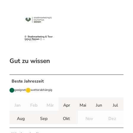
© Stadtmarketing & Tour
ismus Seesen |
CC-BY-SA
Gut zu wissen
Beste Jahreszeit
geeignet
wetterabhängig
Jan
Feb
Mär
Apr
Mai
Jun
Jul
Aug
Sep
Okt
Nov
Dez