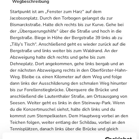
Wegbeschreibung
Startpunkt ist am „Fenster zum Harz“ auf dem
Jacobsonplatz. Durch den Torbogen gelangst du zur
Bismarckstraße. Halte dich rechts bis zur Kurve. Gehe bei
der „Überquerungshilfe“ über die Straße und hoch in die
Bergstraße. Biege in Höhe der Bergstraße 39 links ab zu
„Tilly’s Tisch“. Anschließend geht es wieder zurück auf die
Bergstraße und links weiter bis zum Waldrand. An der
Abzweigung halte dich rechts und gehe bis zum
Dehneplatz. Dort angekommen, gehe links bergab und an
der nächsten Abzweigung rechts in den Oberförster-Hahn-
Weg. Bleibe ca. einen Kilometer auf dem Weg und folge
dann links der Ausschilderung den schmalen Weg hinunter
bis zur Forellenstiegbrücke. Überquere die Brücke und
anschließend die Lautenthaler Straße, am Ortsausgang von
Seesen. Weiter geht es links in den Steinway-Park. Wenn
du die Konzertmuschel siehst, halte dich links und du
kommst zum Stempelkasten. Dem Hauptweg vorbei an den
Teichen folgen, weiter entlang der Schildau, vorbei an den
Tennisplätzen, danach links über die Brücke und gleich
wieder rechts auf einem schmalen Weg bis zur