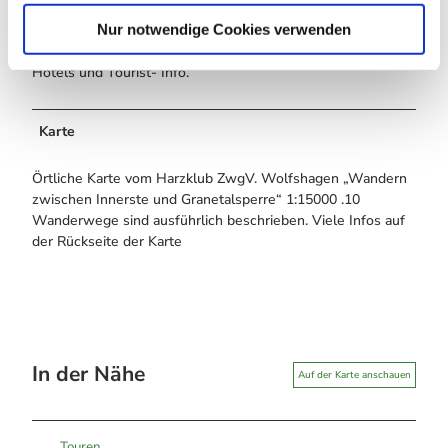
Harzklub Wanderkarte „Wandern zwischen Innerste und
l
Granetalsperre“ sind alle Hotels, Gaststätten, Cafés
Nur notwendige Cookies verwenden
eingezeichnet und Präsentationen. Karte erhältlich in allen
Hotels und Tourist- Info.
Karte
Örtliche Karte vom Harzklub ZwgV. Wolfshagen „Wandern
zwischen Innerste und Granetalsperre“ 1:15000 .10
Wanderwege sind ausführlich beschrieben. Viele Infos auf
der Rückseite der Karte
In der Nähe
Auf der Karte anschauen
Touren