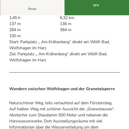
Alle Infos auf einen Blick
Bogenschiessen in Hohegeiss
Webcams
GPX
Noch lange nicht Schicht im Schacht
Route
Informationen für Gastgeberinnen
Die Eisflüsterer: Harzer Falken
Webcams
1:45 h
6,32 km
Kulinarik
Wanderführer Jörg Kühnhold
137 m
136 m
Einkaufen
284 m
384 m
100 m
Start: Parkplatz „ Am Krähenberg“ direkt am Wölfi-Bad,
Wolfshagen im Harz
Ziel: Parkplatz „ Am Krähenberg“ direkt am Wölfi-Bad,
Wolfshagen im Harz
Wandern zwischen Wolfshagen und der Granetalsperre
Naturschöner Weg, teils verlaufend auf dem Försterstieg.
Auf halben Weg mit schöner Aussicht der „Granestausee“.
Abstecher zum Staudamm 500 Meter und nebenan die
Harzwasserwerke. Dort Ausstellungsräume mit viel
Informationen über die Wasserverteilung um dem