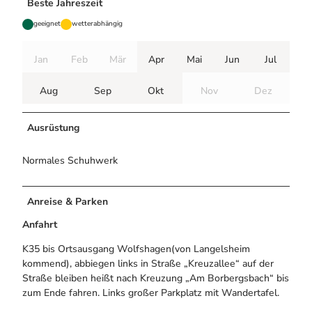
Beste Jahreszeit
geeignet
wetterabhängig
Jan
Feb
Mär
Apr
Mai
Jun
Jul
Aug
Sep
Okt
Nov
Dez
Ausrüstung
Normales Schuhwerk
Anreise & Parken
Anfahrt
K35 bis Ortsausgang Wolfshagen(von Langelsheim
kommend), abbiegen links in Straße „Kreuzallee“ auf der
Straße bleiben heißt nach Kreuzung „Am Borbergsbach“ bis
zum Ende fahren. Links großer Parkplatz mit Wandertafel.