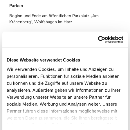
Parken
Beginn und Ende am öffentlichen Parkplatz „Am
Krähenberg“, Wolfshagen im Harz
Öffentliche Verkehrsmittel
Haltestelle - Wolfshagen- Straße: Triftweg
Diese Webseite verwendet Cookies
Weitere Infos / Links
Wir verwenden Cookies, um Inhalte und Anzeigen zu
personalisieren, Funktionen für soziale Medien anbieten
Tourist-Information
Im Tölletal 21
zu können und die Zugriffe auf unsere Website zu
38685 Wolfshagen im Harz
analysieren. Außerdem geben wir Informationen zu Ihrer
Tel. 05326 4088
Verwendung unserer Website an unsere Partner für
info@wolfshagen.de
soziale Medien, Werbung und Analysen weiter. Unsere
www.wolfshagen.de
Partner führen diese Informationen möglicherweise mit
www.harzklub-wolfshagen.de
weiteren Daten zusammen, die Sie ihnen bereitgestellt
haben oder die sie im Rahmen Ihrer Nutzung der Dienste