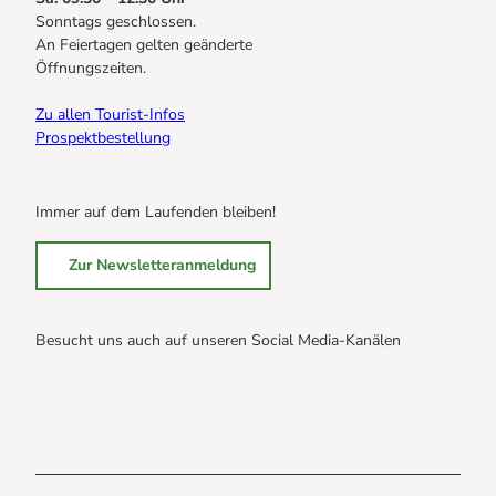
Sonntags geschlossen.
An Feiertagen gelten geänderte
Öffnungszeiten.
Zu allen Tourist-Infos
Prospektbestellung
Immer auf dem Laufenden bleiben!
Zur Newsletteranmeldung
Besucht uns auch auf unseren Social Media-Kanälen
B
B
B
r
r
r
a
a
a
u
u
u
n
n
n