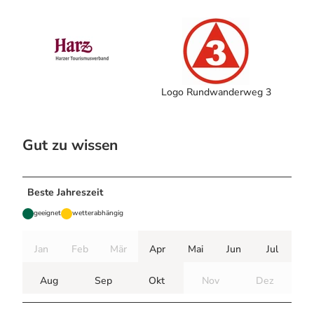
Logo Rundwanderweg 3
Gut zu wissen
Beste Jahreszeit
geeignet
wetterabhängig
Jan
Feb
Mär
Apr
Mai
Jun
Jul
Aug
Sep
Okt
Nov
Dez