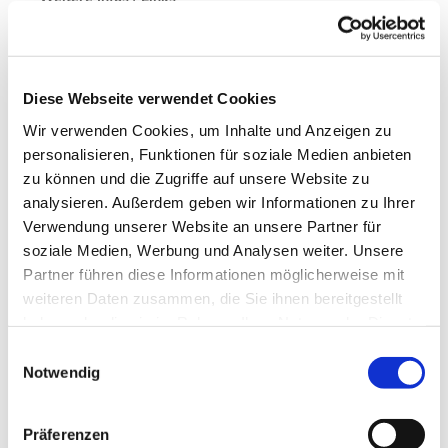
Tourist-Information
Im Tölletal 21
38685 Wolfshagen im Harz
Diese Webseite verwendet Cookies
Tel. 05326 4088
info@wolfshagen.de
Wir verwenden Cookies, um Inhalte und Anzeigen zu
www.wolfshagen.de
personalisieren, Funktionen für soziale Medien anbieten
www.harzklub-wolfshagen.de
zu können und die Zugriffe auf unsere Website zu
analysieren. Außerdem geben wir Informationen zu Ihrer
Verwendung unserer Website an unsere Partner für
Literatur
soziale Medien, Werbung und Analysen weiter. Unsere
Partner führen diese Informationen möglicherweise mit
nähere Wegebeschreibung Harzklub Webseite
www.harzklub-wolfshagen.de
weiteren Daten zusammen, die Sie ihnen bereitgestellt
haben oder die sie im Rahmen Ihrer Nutzung der Dienste
gesammelt haben. Sie geben Einwilligung zu unseren
E
Autor:in
Cookies, wenn Sie unsere Webseite weiterhin nutzen.
Notwendig
i
Klaus Wiens, Harzklub Wolfshagen
n
w
Organisation
Präferenzen