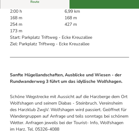
Alle Infos auf einen Blick
Bogenschiessen in Hohegeiss
Route
Webcams
Noch lange nicht Schicht im Schacht
2:00 h
6,99 km
Informationen für Gastgeberinnen
Die Eisflüsterer: Harzer Falken
168 m
168 m
Webcams
Kulinarik
Wanderführer Jörg Kühnhold
254 m
427 m
Einkaufen
173 m
Start: Parkplatz Triftweg - Ecke Kreuzallee
Ziel: Parkplatz Triftweg - Ecke Kreuzallee
Sanfte Hügellandschaften, Ausblicke und Wiesen - der
Rundwanderweg 3 führt um das idyllische Wolfshagen.
Schöne Wegstrecke mit Aussicht auf die Harzberge dem Ort
Wolfshagen und seinem Diabas - Steinbruch. Vereinsheim
des Harzklub ZwgV. Wolfshagen wird passiert. Geöffnet für
Wandergruppen auf Anfrage und teils sonntags bei schönem
Wetter. Anfragen jeweils bei der Tourist- Info, Wolfshagen
im Harz. Tel. 05326-4088