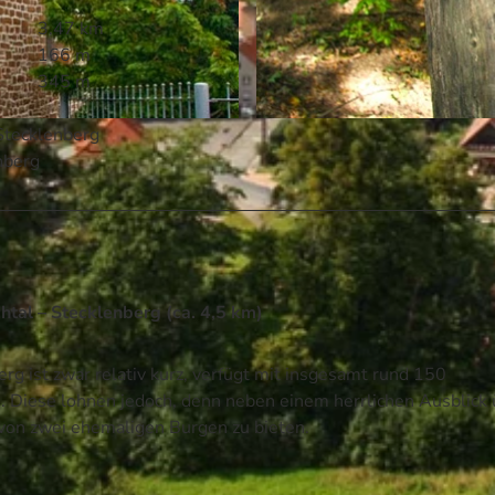
3,47 km
166 m
345 m
Stecklenberg
© Michael Hesse, Bodetal Tourismus GmbH
nberg
tal – Stecklenberg (ca. 4,5 km)
g ist zwar relativ kurz, verfügt mit insgesamt rund 150
. Diese lohnen jedoch, denn neben einem herrlichen Ausblick 
von zwei ehemaligen Burgen zu bieten.