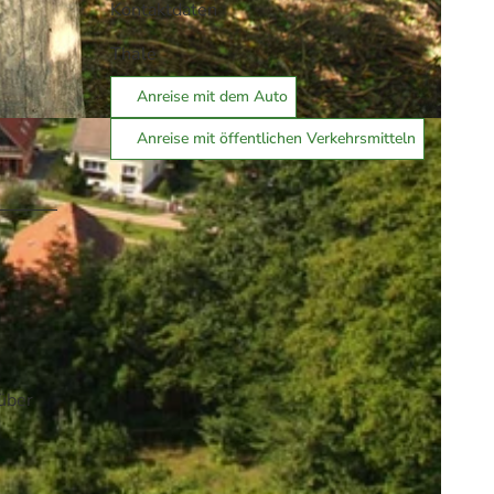
Kontaktdaten
Thale
Anreise mit dem Auto
Anreise mit öffentlichen Verkehrsmitteln
über