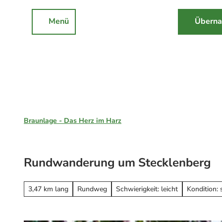
Z
u
Menü
Überna
Rathaus
Events
Suche
m
I
n
h
a
l
Braunlage, St. Andreasberg & Hohegeiß
t
Braunlage - Das Herz im Harz
Unsere Region
Braunlage
Rundwanderung um Stecklenberg
Sankt Andreasberg
Erleben
Hohegeiß
Alle Erlebnisse
3,47 km lang
Rundweg
Schwierigkeit: leicht
Kondition: 
Nationalpark Harz
Wandern
Online-Buchung
Mountainbiken
Online buchen