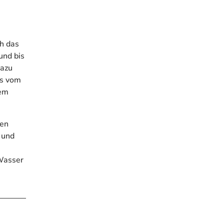
h das
und bis
dazu
ts vom
dem
gen
 und
 Wasser