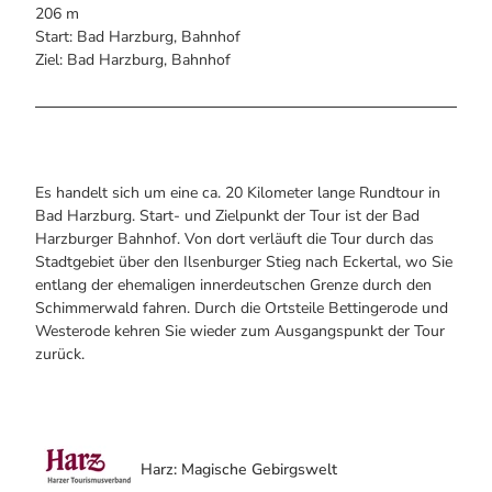
Alle Infos auf einen Blick
Bogenschiessen in Hohegeiss
206 m
Webcams
Noch lange nicht Schicht im Schacht
Start: Bad Harzburg, Bahnhof
Informationen für Gastgeberinnen
Die Eisflüsterer: Harzer Falken
Ziel: Bad Harzburg, Bahnhof
Webcams
Kulinarik
Wanderführer Jörg Kühnhold
Einkaufen
Es handelt sich um eine ca. 20 Kilometer lange Rundtour in
Bad Harzburg. Start- und Zielpunkt der Tour ist der Bad
Harzburger Bahnhof. Von dort verläuft die Tour durch das
Stadtgebiet über den Ilsenburger Stieg nach Eckertal, wo Sie
entlang der ehemaligen innerdeutschen Grenze durch den
Schimmerwald fahren. Durch die Ortsteile Bettingerode und
Westerode kehren Sie wieder zum Ausgangspunkt der Tour
zurück.
Harz: Magische Gebirgswelt