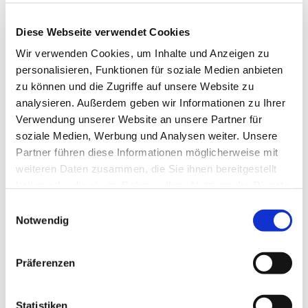
geht es den Berg auf der anderen Seite hinunter nach Bad
Harzburg. Am Ende der Straße halten Sie sich zweimal
rechts und folgen der Herzog- Julius-Straße zurück zum
Diese Webseite verwendet Cookies
Bahnhof.
Wir verwenden Cookies, um Inhalte und Anzeigen zu
personalisieren, Funktionen für soziale Medien anbieten
Anreise & Parken
zu können und die Zugriffe auf unsere Website zu
Parken
analysieren. Außerdem geben wir Informationen zu Ihrer
Rund um den Bahnhof Bad Harzburg stehen Ihnen mehrere
Verwendung unserer Website an unsere Partner für
Parkmöglichkeiten zur Verfügung
soziale Medien, Werbung und Analysen weiter. Unsere
Öffentliche Verkehrsmittel
Partner führen diese Informationen möglicherweise mit
Bahn:Direktverbindungen von/nach Hannover, Halle (Saale),
weiteren Daten zusammen, die Sie ihnen bereitgestellt
Braunschweig, Göttingen, Kreiensen
haben oder die sie im Rahmen Ihrer Nutzung der Dienste
Bus: Direktverbindungen von/nach Goslar, Braunlage und
gesammelt haben. Sie geben Einwilligung zu unseren
E
Wernigerode
Cookies, wenn Sie unsere Webseite weiterhin nutzen.
Notwendig
i
n
w
Weitere Infos / Links
Präferenzen
i
Tourist-Information Bad Harzburg
l
Nordhäuser Straße 4
l
Statistiken