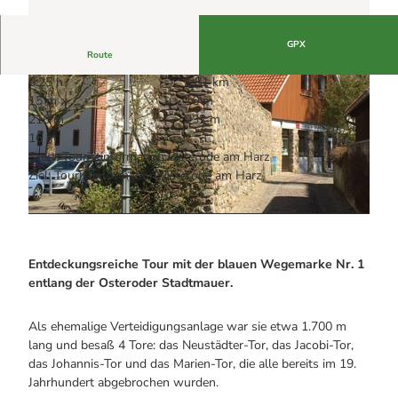
Alle Infos auf einen Blick
Bogenschiessen in Hohegeiss
Webcams
Noch lange nicht Schicht im Schacht
Informationen für Gastgeberinnen
Die Eisflüsterer: Harzer Falken
GPX
Webcams
Kulinarik
Route
Wanderführer Jörg Kühnhold
Einkaufen
0:25 h
1,81 km
15 m
16 m
216 m
232 m
16 m
Start: Touristinformation Osterode am Harz
Ziel: Touristinformation Osterode am Harz
© Stadt Osterode am Harz |
CC-BY
© Stadt Osterode am Harz
Entdeckungsreiche Tour mit der blauen Wegemarke Nr. 1
entlang der Osteroder Stadtmauer.
Als ehemalige Verteidigungsanlage war sie etwa 1.700 m
lang und besaß 4 Tore: das Neustädter-Tor, das Jacobi-Tor,
das Johannis-Tor und das Marien-Tor, die alle bereits im 19.
Jahrhundert abgebrochen wurden.