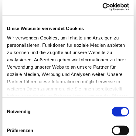
Beste Jahreszeit
geeignet
wetterabhängig
Diese Webseite verwendet Cookies
Jan
Feb
Mär
Apr
Mai
Jun
Jul
Wir verwenden Cookies, um Inhalte und Anzeigen zu
personalisieren, Funktionen für soziale Medien anbieten
Aug
Sep
Okt
Nov
Dez
zu können und die Zugriffe auf unsere Website zu
analysieren. Außerdem geben wir Informationen zu Ihrer
Autor:in
Verwendung unserer Website an unsere Partner für
Stadt Osterode am Harz
soziale Medien, Werbung und Analysen weiter. Unsere
Partner führen diese Informationen möglicherweise mit
Organisation
weiteren Daten zusammen, die Sie ihnen bereitgestellt
haben oder die sie im Rahmen Ihrer Nutzung der Dienste
Harz: Magische Gebirgswelt
gesammelt haben. Sie geben Einwilligung zu unseren
E
Lizenz (Stammdaten)
Cookies, wenn Sie unsere Webseite weiterhin nutzen.
Notwendig
i
n
w
Präferenzen
i