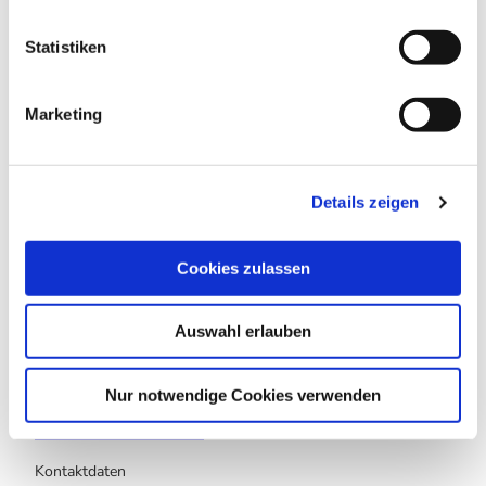
l
l
Statistiken
i
In der Nähe
g
Auf der Karte anschauen
Marketing
u
n
g
Sehenswertes
Details zeigen
s
a
Touren
u
Cookies zulassen
s
w
Auswahl erlauben
a
h
outdooractive
l
Nur notwendige Cookies verwenden
Diese Webseite nutzt Technologien und Inhalte der
Outdooractive Plattform.
Kontaktdaten