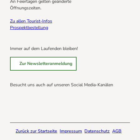
An Feiertagen gelten geänderte
Öffnungszeiten.
Zu allen Tourist-Infos
Prospektbestellung
Immer auf dem Laufenden bleiben!
Zur Newsletteranmeldung
Besucht uns auch auf unseren Social Media-Kanälen
B
B
B
r
r
r
a
a
a
u
u
u
n
n
n
Zurück zur Startseite
Impressum
Datenschutz
AGB
l
l
l