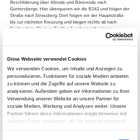
Beschilderung über Allrode und Bärenrode nach
Güntersberge. Hier überqueren wir die B242 und folgen der
Straße nach Strassberg. Dort folgen wir der Hauptstraße
bis zur nächsten Kreuzung und biegen rechts ab nach
Breitenstein. Bis zum Großen Auerberg mit seinem
imposanten Josephskreuz geht es jetzt wieder bergauf, um
dann über welliges Terrain über Breitenstein und
Friedrichshöhe auf die B242 zu gelangen. Wir folgen der
B242 bis Hasselfelde und biegen dort rechts ab -
Diese Webseite verwendet Cookies
der Beschilderung Rappbodetalsperre/ Blankenburg
folgend. Auf dieser Strasse geht es über Wendefurth
Wir verwenden Cookies, um Inhalte und Anzeigen zu
und Waldesruh bis kurz hinter Cattenstedt. Hier biegen wir
personalisieren, Funktionen für soziale Medien anbieten
rechts ab und können über Timmenrode nach Thale die
zu können und die Zugriffe auf unsere Website zu
Tour ruhig ausrollen lassen.
analysieren. Außerdem geben wir Informationen zu Ihrer
Verwendung unserer Website an unsere Partner für
Weitere Infos / Links
soziale Medien, Werbung und Analysen weiter. Unsere
Weitere Informationen und Rennrad-Touren gibt es unter
Partner führen diese Informationen möglicherweise mit
www.rennrad-harz.de
.
weiteren Daten zusammen, die Sie ihnen bereitgestellt
haben oder die sie im Rahmen Ihrer Nutzung der Dienste
Autor:in
gesammelt haben. Sie geben Einwilligung zu unseren
E