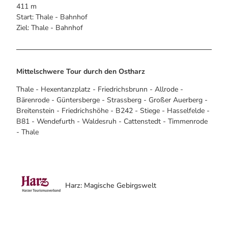
Alle Infos auf einen Blick
Bogenschiessen in Hohegeiss
411 m
Webcams
Noch lange nicht Schicht im Schacht
Start: Thale - Bahnhof
Informationen für Gastgeberinnen
Die Eisflüsterer: Harzer Falken
Ziel: Thale - Bahnhof
Webcams
Kulinarik
Wanderführer Jörg Kühnhold
Einkaufen
Mittelschwere Tour durch den Ostharz
Thale - Hexentanzplatz - Friedrichsbrunn - Allrode -
Bärenrode - Güntersberge - Strassberg - Großer Auerberg -
Breitenstein - Friedrichshöhe - B242 - Stiege - Hasselfelde -
B81 - Wendefurth - Waldesruh - Cattenstedt - Timmenrode
- Thale
Harz: Magische Gebirgswelt