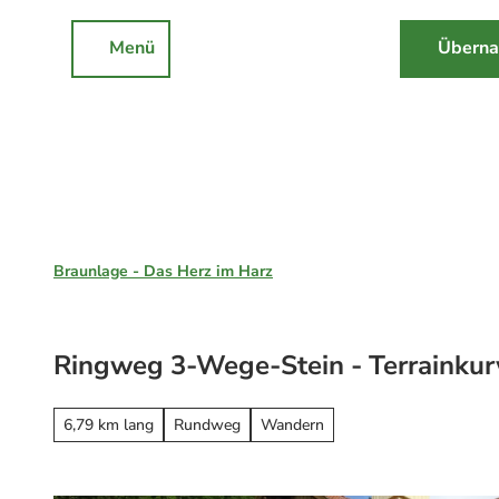
Z
u
Menü
Überna
Rathaus
Events
Suche
m
I
n
h
a
l
Braunlage, St. Andreasberg & Hohegeiß
t
Braunlage - Das Herz im Harz
Unsere Region
Braunlage
Ringweg 3-Wege-Stein - Terrainku
Sankt Andreasberg
Erleben
Hohegeiß
Alle Erlebnisse
6,79 km lang
Rundweg
Wandern
Nationalpark Harz
Wandern
Online-Buchung
Mountainbiken
Online buchen