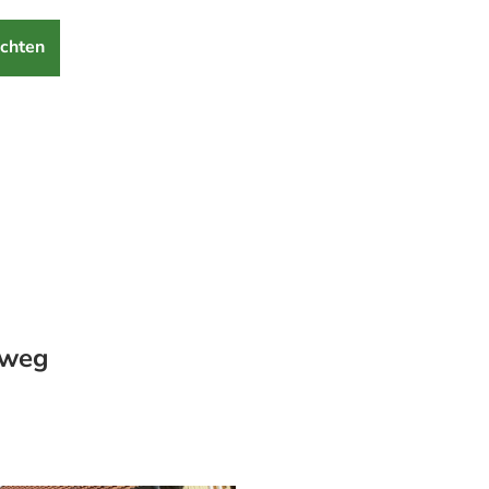
chten
rweg