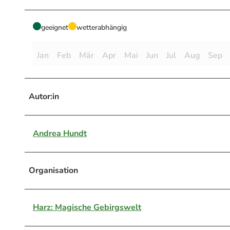
geeignet
wetterabhängig
Jan
Feb
Mär
Apr
Mai
Jun
Jul
Aug
Sep
Autor:in
Andrea Hundt
Organisation
Harz: Magische Gebirgswelt