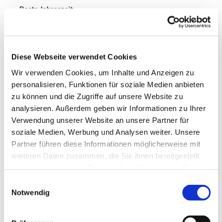
Beste Jahreszeit
geeignet
wetterabhängig
Jan
Feb
Mär
Apr
Mai
Jun
Jul
Diese Webseite verwendet Cookies
Aug
Sep
Okt
Nov
Dez
Wir verwenden Cookies, um Inhalte und Anzeigen zu
personalisieren, Funktionen für soziale Medien anbieten
zu können und die Zugriffe auf unsere Website zu
Autor:in
analysieren. Außerdem geben wir Informationen zu Ihrer
Tourist Info Walkenried
Verwendung unserer Website an unsere Partner für
soziale Medien, Werbung und Analysen weiter. Unsere
Organisation
Partner führen diese Informationen möglicherweise mit
Harz: Magische Gebirgswelt
weiteren Daten zusammen, die Sie ihnen bereitgestellt
haben oder die sie im Rahmen Ihrer Nutzung der Dienste
Lizenz (Stammdaten)
gesammelt haben. Sie geben Einwilligung zu unseren
E
Cookies, wenn Sie unsere Webseite weiterhin nutzen.
Notwendig
i
n
w