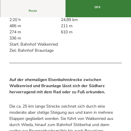
Alle Infos auf einen Blick
Bogenschiessen in Hohegeiss
Webcams
GPX
Noch lange nicht Schicht im Schacht
Route
Informationen für Gastgeberinnen
Die Eisflüsterer: Harzer Falken
Webcams
Kulinarik
2:20 h
24,89 km
Wanderführer Jörg Kühnhold
Einkaufen
486 m
211 m
274 m
610 m
336 m
Start: Bahnhof Walkenried
Ziel: Bahnhof Braunlage
Auf der ehemaligen Eisenbahnstrecke zwischen
Walkenried und Braunlage lässt sich der Südharz
hervorragend mit dem Rad oder zu Fuß erkunden.
Die ca. 25 km lange Strecke zeichnet sich durch eine
moderate aber stetige Steigung aus und kann in mehrere
Etappen gegliedert werden. Sie führt von Walkenried aus
durch Wieda, hinauf zum Bahnhof Stöberhai und dann
weiter zur Brunnenbachsmühle bis nach Braunlage.