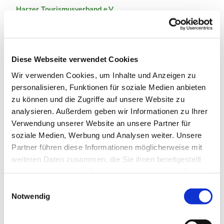
Harzer Tourismusverband e.V.
Organisation
Harzer Tourismusverband e.V.
Diese Webseite verwendet Cookies
Wir verwenden Cookies, um Inhalte und Anzeigen zu
personalisieren, Funktionen für soziale Medien anbieten
zu können und die Zugriffe auf unsere Website zu
In der Nähe
Auf der Karte anschauen
analysieren. Außerdem geben wir Informationen zu Ihrer
Verwendung unserer Website an unsere Partner für
soziale Medien, Werbung und Analysen weiter. Unsere
Veranstaltung
Partner führen diese Informationen möglicherweise mit
weiteren Daten zusammen, die Sie ihnen bereitgestellt
Sehenswertes
haben oder die sie im Rahmen Ihrer Nutzung der Dienste
gesammelt haben. Sie geben Einwilligung zu unseren
E
Cookies, wenn Sie unsere Webseite weiterhin nutzen.
Notwendig
Touren
i
n
w