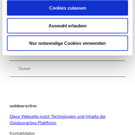
u
Cookies zulassen
s
w
Auswahl erlauben
a
h
l
Nur notwendige Cookies verwenden
In der Nähe
Auf der Karte anschauen
Touren
outdooractive
Diese Webseite nutzt Technologien und Inhalte der
Outdooractive Plattform.
Kontaktdaten