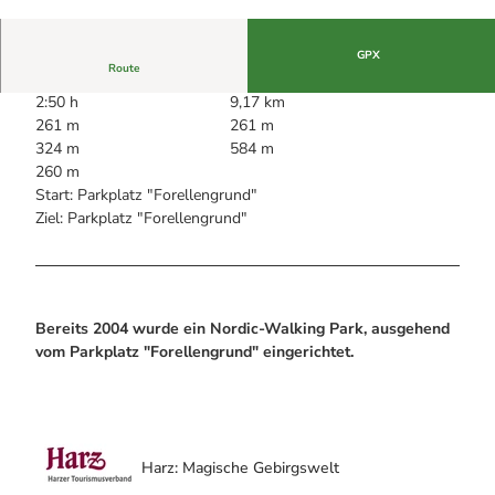
Alle Infos auf einen Blick
Bogenschiessen in Hohegeiss
© Brigitte Kusian, GLC Glücksburg Consulting
AG |
CC-BY
Webcams
Noch lange nicht Schicht im Schacht
Informationen für Gastgeberinnen
Die Eisflüsterer: Harzer Falken
GPX
Webcams
Kulinarik
Route
Wanderführer Jörg Kühnhold
Einkaufen
2:50 h
9,17 km
261 m
261 m
324 m
584 m
260 m
Start: Parkplatz "Forellengrund"
Ziel: Parkplatz "Forellengrund"
Bereits 2004 wurde ein Nordic-Walking Park, ausgehend
vom Parkplatz "Forellengrund" eingerichtet.
Harz: Magische Gebirgswelt