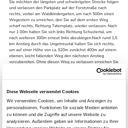
Sie möchten der längsten und schwierigsten Strecke folgen
und verlassen den Parkplatz auf der Forst­straße nach
rechts, vorbei am Waldkindergarten, um nach 500m einen
Wegestern zu erreichen, den Sie auf dem ersten Weg
scharf rechts, Richtung Taternplatz, wieder verlassen. Nach
nur 1 00m halten Sie sich links Richtung Schustertal, um
nach weiteren 300m erneut links abzubiegen.Nach rund 1,5
km Anstieg durch das Ungetreustal halten Sie sich rechts,
um auf einer Höhe von ca. 520m zunächst 400m auf einem
ebenen, leicht fallenden Weg den nächsten Anstieg
vorzubereiten. Ohne diesen Weg zu verlassen erreichen Sie
nach 1200m den höchsten Punkt mit 584m. Im weiteren
Verlauf erreichen Sie den Taternplatz. In diesem Bereich
können Sie sehr alte, einzigartige Baumriesen sehen.Vom
Taternplatz folgt ein letzter Anstieg zur nächsten
Wegekreuzung. Hier halten Sie sich rechts und folgen
Diese Webseite verwendet Cookies
diesem Forstweg auf ca. 900m Richtung Wieda/Käseberg,
Wir verwenden Cookies, um Inhalte und Anzeigen zu
um dann rechts abbiegend, an der Ostflanke des Kuckuck
personalisieren, Funktionen für soziale Medien anbieten
hinab, direkt zum Vogelherd zu gelangen. Auf einer Höhe
zu können und die Zugriffe auf unsere Website zu
von nun 400m haben Sie eine schöne Aussicht über die
analysieren. Außerdem geben wir Informationen zu Ihrer
Wiesen des Hasenwinkels. Diese Wegekreuzung ist der
Vogelherd, wo linker Hand ein Tisch und Bänke zum
Verwendung unserer Website an unsere Partner für