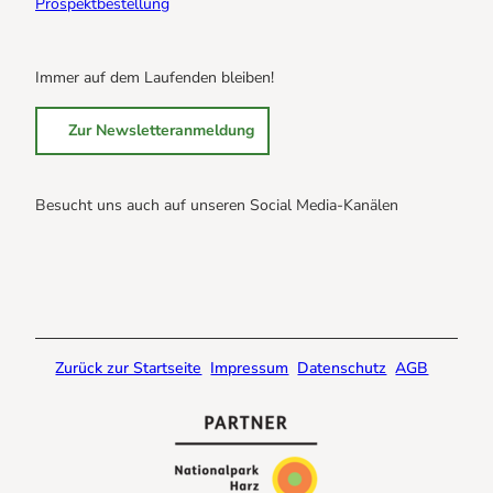
Prospektbestellung
Immer auf dem Laufenden bleiben!
Zur Newsletteranmeldung
Besucht uns auch auf unseren Social Media-Kanälen
B
B
B
r
r
r
a
a
a
u
u
u
n
n
n
Zurück zur Startseite
Impressum
Datenschutz
AGB
l
l
l
a
a
a
g
g
g
e
e
e
@
@
@
f
i
Y