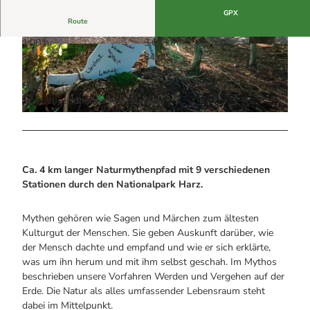
Alle Infos auf einen Blick
Bogenschiessen in Hohegeiss
Webcams
GPX
Noch lange nicht Schicht im Schacht
Route
Informationen für Gastgeberinnen
Die Eisflüsterer: Harzer Falken
Webcams
1:00 h
3,63 km
Kulinarik
Wanderführer Jörg Kühnhold
© Nationalpark Harz - Sandra Meckbach-Wolter
© Nationalpark Harz - Sandra Meckbach-Wolter
84 m
84 m
Einkaufen
578 m
658 m
80 m
Start: Jugendherberge Braunlage
© Nationalpark Harz - Thomas Schwerdt
Ca. 4 km langer Naturmythenpfad mit 9 verschiedenen
Stationen durch den Nationalpark Harz.
Mythen gehören wie Sagen und Märchen zum ältesten
Kulturgut der Menschen. Sie geben Auskunft darüber, wie
der Mensch dachte und empfand und wie er sich erklärte,
was um ihn herum und mit ihm selbst geschah. Im Mythos
beschrieben unsere Vorfahren Werden und Vergehen auf der
Erde. Die Natur als alles umfassender Lebensraum steht
dabei im Mittelpunkt.