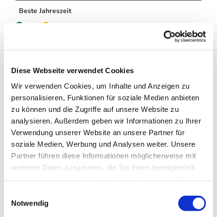
Beste Jahreszeit
geeignet
wetterabhängig
Jan
Feb
Mär
Apr
Mai
Jun
Jul
Diese Webseite verwendet Cookies
Aug
Sep
Okt
Nov
Dez
Wir verwenden Cookies, um Inhalte und Anzeigen zu
Wegbeschreibung
personalisieren, Funktionen für soziale Medien anbieten
zu können und die Zugriffe auf unsere Website zu
Die Stationen:
analysieren. Außerdem geben wir Informationen zu Ihrer
Verwendung unserer Website an unsere Partner für
1. Wolf
soziale Medien, Werbung und Analysen weiter. Unsere
2. Märchen und Sagen
Partner führen diese Informationen möglicherweise mit
3. Baum
weiteren Daten zusammen, die Sie ihnen bereitgestellt
4. Bach
5. Silberteich
haben oder die sie im Rahmen Ihrer Nutzung der Dienste
6. Naturgewalten
gesammelt haben. Sie geben Einwilligung zu unseren
E
7. Wald
Cookies, wenn Sie unsere Webseite weiterhin nutzen.
Notwendig
i
8. Wunschbaum
n