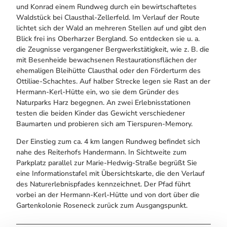
und Konrad einem Rundweg durch ein bewirtschaftetes
Waldstück bei Clausthal-Zellerfeld. Im Verlauf der Route
lichtet sich der Wald an mehreren Stellen auf und gibt den
Blick frei ins Oberharzer Bergland. So entdecken sie u. a.
die Zeugnisse vergangener Bergwerkstätigkeit, wie z. B. die
mit Besenheide bewachsenen Restaurationsflächen der
ehemaligen Bleihütte Clausthal oder den Förderturm des
Ottiliae-Schachtes. Auf halber Strecke legen sie Rast an der
Hermann-Kerl-Hütte ein, wo sie dem Gründer des
Naturparks Harz begegnen. An zwei Erlebnisstationen
testen die beiden Kinder das Gewicht verschiedener
Baumarten und probieren sich am Tierspuren-Memory.
Der Einstieg zum ca. 4 km langen Rundweg befindet sich
nahe des Reiterhofs Handermann. In Sichtweite zum
Parkplatz parallel zur Marie-Hedwig-Straße begrüßt Sie
eine Informationstafel mit Übersichtskarte, die den Verlauf
des Naturerlebnispfades kennzeichnet. Der Pfad führt
vorbei an der Hermann-Kerl-Hütte und von dort über die
Gartenkolonie Roseneck zurück zum Ausgangspunkt.