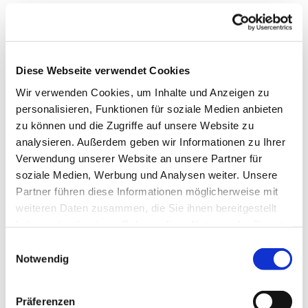
Anreise & Parken
Anfahrt
B241 bis Clausthal-Zellerfeld, Ortseingang Süd, über
Diese Webseite verwendet Cookies
Osteröder Straße in die Marie-Hedwig-Straße einfahren.
Wir verwenden Cookies, um Inhalte und Anzeigen zu
Parken
personalisieren, Funktionen für soziale Medien anbieten
zu können und die Zugriffe auf unsere Website zu
Marie-Hedwig-Straße, Parkplatz am Reiterhof Handermann.
analysieren. Außerdem geben wir Informationen zu Ihrer
Verwendung unserer Website an unsere Partner für
Öffentliche Verkehrsmittel
soziale Medien, Werbung und Analysen weiter. Unsere
Bushaltestelle Osteröder Straße Clausthal-Zellerfeld.
Partner führen diese Informationen möglicherweise mit
weiteren Daten zusammen, die Sie ihnen bereitgestellt
haben oder die sie im Rahmen Ihrer Nutzung der Dienste
Weitere Infos / Links
gesammelt haben. Sie geben Einwilligung zu unseren
E
Cookies, wenn Sie unsere Webseite weiterhin nutzen.
www.harzregion.de
Notwendig
i
n
www.robinsonspielplatz-harz.de
w
Präferenzen