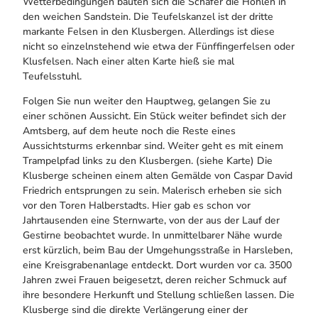
Wetterbedingungen bauten sich die Schäfer die Höhlen in
den weichen Sandstein. Die Teufelskanzel ist der dritte
markante Felsen in den Klusbergen. Allerdings ist diese
nicht so einzelnstehend wie etwa der Fünffingerfelsen oder
Klusfelsen. Nach einer alten Karte hieß sie mal
Teufelsstuhl.
Folgen Sie nun weiter den Hauptweg, gelangen Sie zu
einer schönen Aussicht. Ein Stück weiter befindet sich der
Amtsberg, auf dem heute noch die Reste eines
Aussichtsturms erkennbar sind. Weiter geht es mit einem
Trampelpfad links zu den Klusbergen. (siehe Karte) Die
Klusberge scheinen einem alten Gemälde von Caspar David
Friedrich entsprungen zu sein. Malerisch erheben sie sich
vor den Toren Halberstadts. Hier gab es schon vor
Jahrtausenden eine Sternwarte, von der aus der Lauf der
Gestirne beobachtet wurde. In unmittelbarer Nähe wurde
erst kürzlich, beim Bau der Umgehungsstraße in Harsleben,
eine Kreisgrabenanlage entdeckt. Dort wurden vor ca. 3500
Jahren zwei Frauen beigesetzt, deren reicher Schmuck auf
ihre besondere Herkunft und Stellung schließen lassen. Die
Klusberge sind die direkte Verlängerung einer der