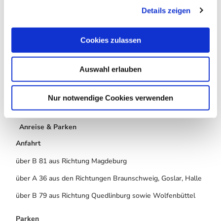
bewachsenen Natursteinwand. Es ist etwa 20 m nördlich
Details zeigen
s
des Waldweges und neben dem Schießmeisterhaus
a
gelegen. Das Fliegerdenkmal wurde für sechs Flieger
u
errichtet, die bei dem Absturz eines Riesenflugzeuges vom
Cookies zulassen
Typ Linke-Hofmann R.I (R14) am 19.08.1917 nahe
s
Halberstadts ums Leben gekommen sind. Sie gehörten zur
w
Riesenflugzeugabteilung 500 und waren vom Halberstädter
Auswahl erlauben
a
Flugplatz gestartet. Der Flieger hatte damals schon eine
h
Spannweite von über 30 m und ein Startgewicht von 9.000
l
kg.
Nur notwendige Cookies verwenden
Anreise & Parken
Anfahrt
über B 81 aus Richtung Magdeburg
über A 36 aus den Richtungen Braunschweig, Goslar, Halle
über B 79 aus Richtung Quedlinburg sowie Wolfenbüttel
Parken