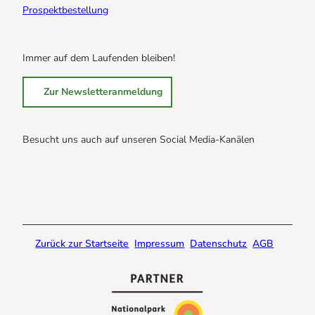
Prospektbestellung
Immer auf dem Laufenden bleiben!
Zur Newsletteranmeldung
Besucht uns auch auf unseren Social Media-Kanälen
B
B
B
r
r
r
a
a
a
u
u
u
n
n
n
Zurück zur Startseite
Impressum
Datenschutz
AGB
l
l
l
a
a
a
g
g
g
e
e
e
@
@
@