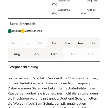
Unbefestigt
Weg (4%)
(6%)
Unbekannt
Asphalt
(3%)
(6%)
Beste Jahreszeit
geeignet
wetterabhängig
Jan
Feb
Mär
Apr
Mai
Jun
Jul
Aug
Sep
Okt
Nov
Dez
Wegbeschreibung
Sie gehen vom Parkplatz „Vor der Klus 1“ los und nehmen,
um zur Teufelskanzel zu kommen, den Nordhangweg.
Dabei kommen Sie an der bekannten Schäferhöhle in den
Klusbergen vorbei. Sie ist allerdings nicht die Einzige, denn
die Klusberge waren einst unbewaldet und Schafe hielten
die Weiden flach. Zum Schutz vor z.B. ungünstigen