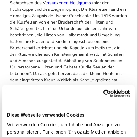
Sichtachsen des
Versunkenen Heiligtums
(hier der
Fuchsklippe und des Ziegenkopfes). Die Klusfelsen sind ein
einmaliges Zeugnis deutscher Geschichte. Um 1516 wurden
die Klusfelsen von einer Bruderschaft der Hirten und
Schäfer genutzt. In einer Urkunde aus diesem Jahr wird
beschrieben „die Hirten von Halberstadt und Umgebung
hätten ihre Frauen und Kinder eingeschlossen, eine
Bruderschaft errichtet und die Kapelle zum Heilskreuz in
der Klus, welche auch Kenstein genannt wird, mit Schafen
und Almosen ausgestattet. Abhaltung von Seelenmessen
für verstorbene Hirten und Gebete für die Seelen der
Lebenden“. Daraus geht hervor, dass die kleine Höhle mit
dem eingeritzten Kreuz wirklich als Kapelle gedient hat.
Danach geht es vorbei an den markanten Klusfelsen zu dem
Fünffingerfelsen. Allgemein wirkt dieser Ort sehr mystisch.
Dort lassen sich viele Fischköpfe oder eingeritzte Körper an
den Wänden erkennen. Zudem weist der Platz viele Stellen
Diese Webseite verwendet Cookies
mit Sitzbänken, Stufen und markanten Löchern auf. Oben
auf den Zinnen ist in der Mitte eine starke Plattenvertiefung,
Wir verwenden Cookies, um Inhalte und Anzeigen zu
die einst vielleicht für das Oberhaupt bestimmt war. Neben
personalisieren, Funktionen für soziale Medien anbieten
dieser ist noch ein weiteres Loch von ca. 30 cm Tiefe. Auf