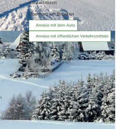
Kontaktdaten
Oberharz am Brocken
Anreise mit dem Auto
 Oberharz am Brocken
Anreise mit öffentlichen Verkehrsmitteln
n