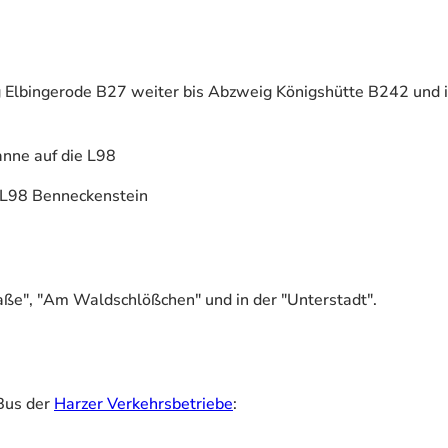
 Elbingerode B27 weiter bis Abzweig Königshütte B242 und 
anne auf die L98
 L98 Benneckenstein
raße", "Am Waldschlößchen" und in der "Unterstadt".
Bus der
Harzer Verkehrsbetriebe
: