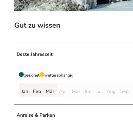
© © Jürgen Kohlrausch, Tourismusbetrieb der Stadt Oberharz am Brocken
Gut zu wissen
Beste Jahreszeit
geeignet
wetterabhängig
Jan
Feb
Mär
Apr
Mai
Jun
Jul
Aug
Sep
Anreise & Parken