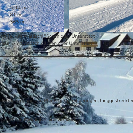
5,94 km
81 m
565 m
nstraße, Am Waldschlößchen oder Unterstadt
© @Jan Reichel Fotografie, Tourismusbetrieb der Stadt
straße, Am Waldschlößchen oder Unterstadt
en Grauberg und den Pfeiferberg, mit geringen, langgestreckte
usreichend Parkplätze sind vorhanden.