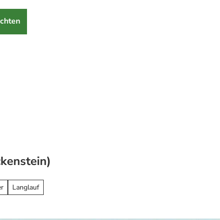
chten
kenstein)
er
Langlauf