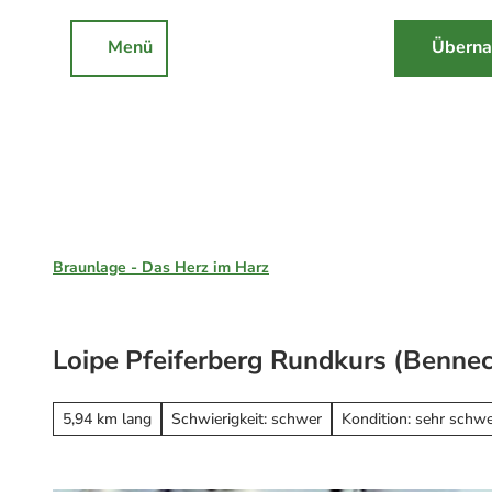
Z
u
Menü
Überna
Rathaus
Events
Suche
m
I
n
h
a
l
Braunlage, St. Andreasberg & Hohegeiß
t
Braunlage - Das Herz im Harz
Unsere Region
Braunlage
Loipe Pfeiferberg Rundkurs (Bennec
Sankt Andreasberg
Erleben
Hohegeiß
Alle Erlebnisse
5,94 km lang
Schwierigkeit: schwer
Kondition: sehr schw
Nationalpark Harz
Wandern
Online-Buchung
Mountainbiken
Online buchen