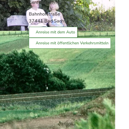
Kontaktdaten
Bahnhofstraße
37441
Bad Sachsa
Anreise mit dem Auto
g e.V., F. Vladi
Anreise mit öffentlichen Verkehrsmitteln
der