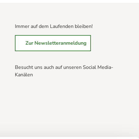
Immer auf dem Laufenden bleiben!
Zur Newsletteranmeldung
Besucht uns auch auf unseren Social Media-
Kanälen
B
B
B
r
r
r
a
a
a
u
u
u
n
n
n
l
l
l
a
a
a