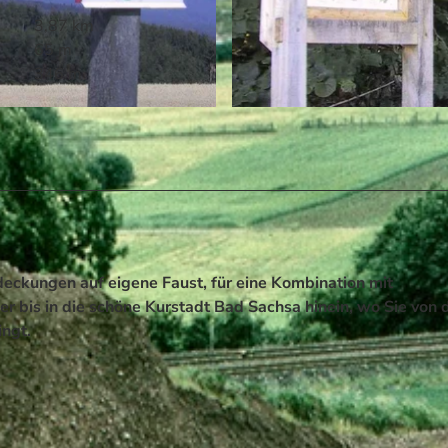
3,87 km
65 m
346 m
© Förderverein Deutsches Gipsmuseum und Karstwanderwe
deckungen auf eigene Faust, für eine Kombination mit
 bis in die schöne Kurstadt Bad Sachsa hinein, wo Sie von 
ingt.