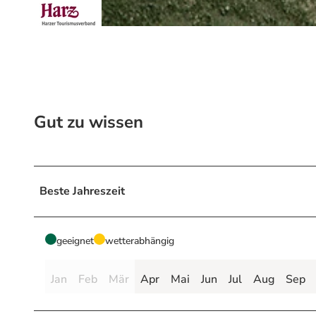
© Förderverein Deutsches Gipsmuseum und Karstwanderweg e.V., F. Vladi
Gut zu wissen
Beste Jahreszeit
geeignet
wetterabhängig
Jan
Feb
Mär
Apr
Mai
Jun
Jul
Aug
Sep