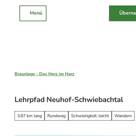
Z
u
Menü
Überna
Rathaus
Events
Suche
m
I
n
h
a
l
Braunlage, St. Andreasberg & Hohegeiß
t
Braunlage - Das Herz im Harz
Unsere Region
Braunlage
Lehrpfad Neuhof-Schwiebachtal
Sankt Andreasberg
Erleben
Hohegeiß
Alle Erlebnisse
3,87 km lang
Rundweg
Schwierigkeit: leicht
Wandern
Nationalpark Harz
Wandern
Online-Buchung
Mountainbiken
Online buchen