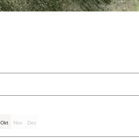
Okt
Nov
Dez