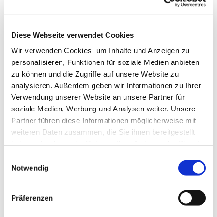
Aug
Sep
Okt
Nov
Dez
Diese Webseite verwendet Cookies
Weitere Infos / Links
Wir verwenden Cookies, um Inhalte und Anzeigen zu
Tourist-Information Hahnenklee
personalisieren, Funktionen für soziale Medien anbieten
Kurhausweg 7
zu können und die Zugriffe auf unsere Website zu
38644 Goslar-Hahnenklee
info@hahnenklee.de
analysieren. Außerdem geben wir Informationen zu Ihrer
Verwendung unserer Website an unsere Partner für
www.hahnenklee.de
soziale Medien, Werbung und Analysen weiter. Unsere
Partner führen diese Informationen möglicherweise mit
Autor:in
weiteren Daten zusammen, die Sie ihnen bereitgestellt
haben oder die sie im Rahmen Ihrer Nutzung der Dienste
Harzer Tourismusverband
gesammelt haben. Sie geben Einwilligung zu unseren
E
Cookies, wenn Sie unsere Webseite weiterhin nutzen.
Organisation
Notwendig
i
n
Harz: Magische Gebirgswelt
w
Präferenzen
i
Lizenz (Stammdaten)
l