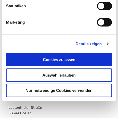
l
Statistiken
i
g
Marketing
u
n
g
In der Nähe
Auf der Karte anschauen
Details zeigen
s
a
u
Cookies zulassen
Sehenswertes
s
w
Touren
Auswahl erlauben
a
h
l
Nur notwendige Cookies verwenden
Kontaktdaten
Lautenthaler Straße
38644
Goslar