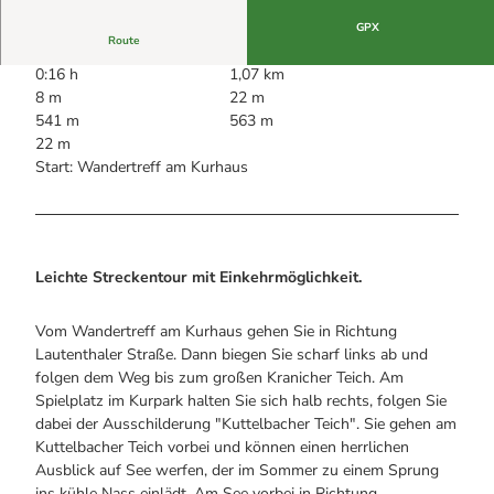
Alle Infos auf einen Blick
Bogenschiessen in Hohegeiss
Webcams
GPX
Noch lange nicht Schicht im Schacht
Route
Informationen für Gastgeberinnen
Die Eisflüsterer: Harzer Falken
Webcams
Kulinarik
0:16 h
1,07 km
Wanderführer Jörg Kühnhold
Einkaufen
8 m
22 m
541 m
563 m
22 m
Start: Wandertreff am Kurhaus
Leichte Streckentour mit Einkehrmöglichkeit.
Vom Wandertreff am Kurhaus gehen Sie in Richtung
Lautenthaler Straße. Dann biegen Sie scharf links ab und
folgen dem Weg bis zum großen Kranicher Teich. Am
Spielplatz im Kurpark halten Sie sich halb rechts, folgen Sie
dabei der Ausschilderung "Kuttelbacher Teich". Sie gehen am
Kuttelbacher Teich vorbei und können einen herrlichen
Ausblick auf See werfen, der im Sommer zu einem Sprung
ins kühle Nass einlädt. Am See vorbei in Richtung