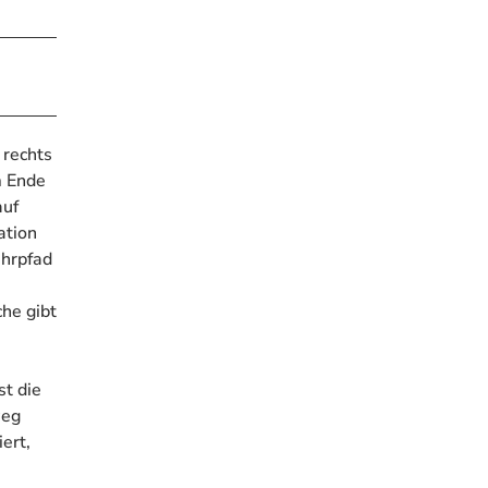
 rechts
m Ende
auf
ation
ehrpfad
.
che gibt
st die
weg
ert,