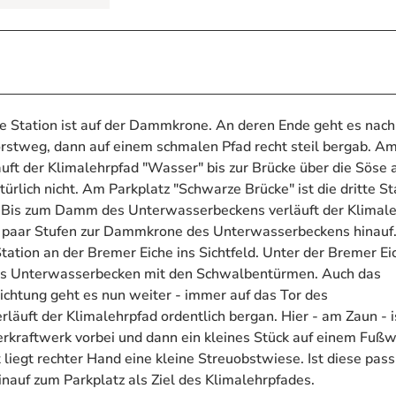
ste Station ist auf der Dammkrone. An deren Ende geht es nach
rstweg, dann auf einem schmalen Pfad recht steil bergab. A
läuft der Klimalehrpfad "Wasser" bis zur Brücke über die Söse 
türlich nicht. Am Parkplatz "Schwarze Brücke" ist die dritte St
ad. Bis zum Damm des Unterwasserbeckens verläuft der Klimal
 paar Stufen zur Dammkrone des Unterwasserbeckens hinauf
ation an der Bremer Eiche ins Sichtfeld. Unter der Bremer Ei
f das Unterwasserbecken mit den Schwalbentürmen. Auch das
Richtung geht es nun weiter - immer auf das Tor des
äuft der Klimalehrpfad ordentlich bergan. Hier - am Zaun - i
kraftwerk vorbei und dann ein kleines Stück auf einem Fuß
t liegt rechter Hand eine kleine Streuobstwiese. Ist diese passi
nauf zum Parkplatz als Ziel des Klimalehrpfades.