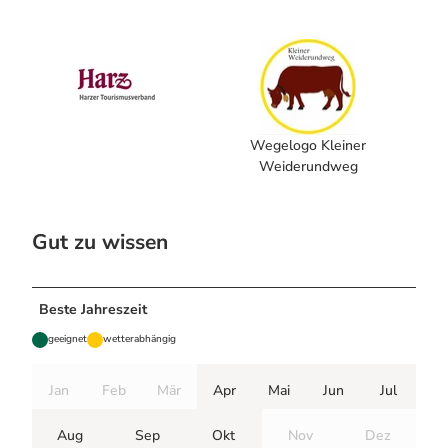
Wegelogo Kleiner
Weiderundweg
Gut zu wissen
Beste Jahreszeit
geeignet
wetterabhängig
Jan
Feb
Mär
Apr
Mai
Jun
Jul
Aug
Sep
Okt
Nov
Dez