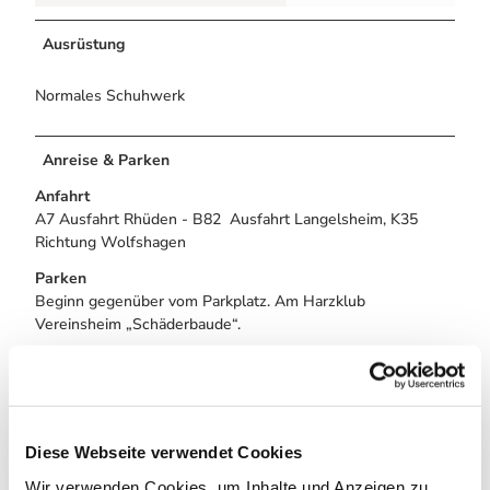
Ausrüstung
Normales Schuhwerk
Anreise & Parken
Anfahrt
A7 Ausfahrt Rhüden - B82 Ausfahrt Langelsheim, K35
Richtung Wolfshagen
Parken
Beginn gegenüber vom Parkplatz. Am Harzklub
Vereinsheim „Schäderbaude“.
Öffentliche Verkehrsmittel
Haltestelle - Ortsausgang Wolfshagen „Schäderbaude“
Weitere Infos / Links
Diese Webseite verwendet Cookies
Tourist-Information Wolfshagen
Wir verwenden Cookies, um Inhalte und Anzeigen zu