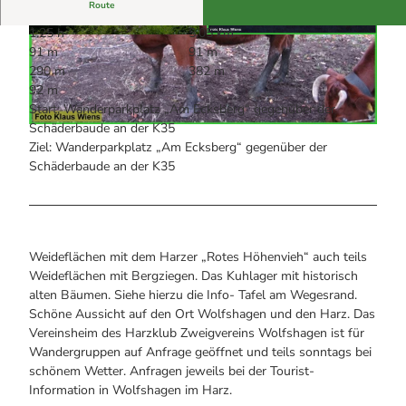
Alle Infos auf einen Blick
Bogenschiessen in Hohegeiss
Route
Webcams
Noch lange nicht Schicht im Schacht
1:25 h
5,05 km
Informationen für Gastgeberinnen
Die Eisflüsterer: Harzer Falken
© Volksbank Arena Harz, Harz: Magische Gebir
© Harzklub Wolfshagen, Foto: Klaus Wiens
91 m
91 m
Webcams
gswelt
Kulinarik
Wanderführer Jörg Kühnhold
290 m
382 m
Einkaufen
92 m
Start: Wanderparkplatz „Am Ecksberg“ gegenüber der
Schäderbaude an der K35
© Harzklub Wolfshagen, Foto: Klaus Wiens
Ziel: Wanderparkplatz „Am Ecksberg“ gegenüber der
Schäderbaude an der K35
Weideflächen mit dem Harzer „Rotes Höhenvieh“ auch teils
Weideflächen mit Bergziegen. Das Kuhlager mit historisch
alten Bäumen. Siehe hierzu die Info- Tafel am Wegesrand.
Schöne Aussicht auf den Ort Wolfshagen und den Harz. Das
Vereinsheim des Harzklub Zweigvereins Wolfshagen ist für
Wandergruppen auf Anfrage geöffnet und teils sonntags bei
schönem Wetter. Anfragen jeweils bei der Tourist-
Information in Wolfshagen im Harz.