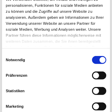
www.wolfshagen.de
personalisieren, Funktionen für soziale Medien anbieten
info@wolfshagen.de
zu können und die Zugriffe auf unsere Website zu
www.harzklub-wolfshagen.de
analysieren. Außerdem geben wir Informationen zu Ihrer
Verwendung unserer Website an unsere Partner für
Literatur
soziale Medien, Werbung und Analysen weiter. Unsere
Partner führen diese Informationen möglicherweise mit
www.harzklub-wolfshagen.de
weiteren Daten zusammen, die Sie ihnen bereitgestellt
haben oder die sie im Rahmen Ihrer Nutzung der Dienste
Autor:in
gesammelt haben. Sie geben Einwilligung zu unseren
E
Klaus Wiens, Harzklub Wolfshagen
Cookies, wenn Sie unsere Webseite weiterhin nutzen.
Notwendig
i
n
Organisation
w
Präferenzen
Harz: Magische Gebirgswelt
i
l
Unser Tipp
l
Statistiken
i
Wolfshagen hat eine ausgezeichnete Gastronomie. In der
g
Harzklub Wanderkarte „Wandern zwischen Innerste und
Marketing
u
Granetalsperre“ sind alle Hotels, Gaststätten, Cafés