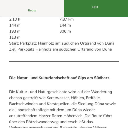
Alle Infos auf einen Blick
Bogenschiessen in Hohegeiss
Webcams
GPX
Noch lange nicht Schicht im Schacht
Route
Informationen für Gastgeberinnen
Die Eisflüsterer: Harzer Falken
Webcams
Kulinarik
2:10 h
7,87 km
Wanderführer Jörg Kühnhold
Einkaufen
144 m
144 m
193 m
306 m
113 m
Start: Parkplatz Hainholz am südlichen Ortsrand von Düna
Ziel: Parkplatz Hainholz am südlichen Ortsrand von Düna
Die Natur- und Kulturlandschaft auf Gips am Südharz.
Die Kultur- und Naturgeschichte wird auf der Wanderung
ebenso gestreift wie Karstwasser, Höhlen, Erdfälle,
Bachschwinden und Karstquellen, die Siedlung Düna sowie
die Landschaftspflege mit dem um Düna wieder
anzutreffendem Harzer Roten Höhenvieh. Die Route führt
über den Rötzelwanderweg und erschließt das
Verkarstungsgeschehen am Beierstein, dessen Wässer