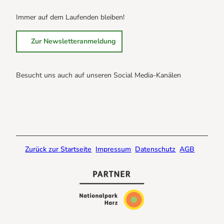
Immer auf dem Laufenden bleiben!
Zur Newsletteranmeldung
Besucht uns auch auf unseren Social Media-Kanälen
B
B
B
r
r
r
a
a
a
u
u
u
n
n
n
Zurück zur Startseite
Impressum
Datenschutz
AGB
l
l
l
a
a
a
g
g
g
e
e
e
@
@
@
f
i
Y
a
n
o