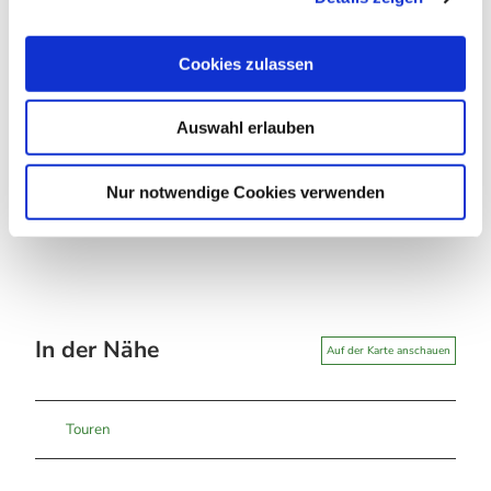
Firouz Vladi
a
u
Cookies zulassen
Organisation
s
Harz: Magische Gebirgswelt
w
Auswahl erlauben
a
Karte
h
l
Nur notwendige Cookies verwenden
www.kk-verlag.de/-300.html
In der Nähe
Auf der Karte anschauen
Touren