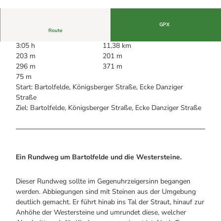
Alle Infos auf einen Blick
Bogenschiessen in Hohegeiss
© Firouz Vladi, Förderverein Deutsches Gipsmu
seum und Karstwanderweg e.V. |
CC-BY
Webcams
Noch lange nicht Schicht im Schacht
Informationen für Gastgeberinnen
Die Eisflüsterer: Harzer Falken
GPX
Webcams
Kulinarik
Route
Wanderführer Jörg Kühnhold
Einkaufen
3:05 h
11,38 km
203 m
201 m
296 m
371 m
75 m
Start: Bartolfelde, Königsberger Straße, Ecke Danziger
Straße
Ziel: Bartolfelde, Königsberger Straße, Ecke Danziger Straße
Ein Rundweg um Bartolfelde und die Westersteine.
Dieser Rundweg sollte im Gegenuhrzeigersinn begangen
werden. Abbiegungen sind mit Steinen aus der Umgebung
deutlich gemacht. Er führt hinab ins Tal der Straut, hinauf zur
Anhöhe der Westersteine und umrundet diese, welcher