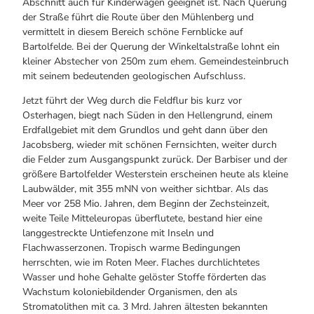
Abschnitt auch für Kinderwagen geeignet ist. Nach Querung
der Straße führt die Route über den Mühlenberg und
vermittelt in diesem Bereich schöne Fernblicke auf
Bartolfelde. Bei der Querung der Winkeltalstraße lohnt ein
kleiner Abstecher von 250m zum ehem. Gemeindesteinbruch
mit seinem bedeutenden geologischen Aufschluss.
Jetzt führt der Weg durch die Feldflur bis kurz vor
Osterhagen, biegt nach Süden in den Hellengrund, einem
Erdfallgebiet mit dem Grundlos und geht dann über den
Jacobsberg, wieder mit schönen Fernsichten, weiter durch
die Felder zum Ausgangspunkt zurück. Der Barbiser und der
größere Bartolfelder Westerstein erscheinen heute als kleine
Laubwälder, mit 355 mNN von weither sichtbar. Als das
Meer vor 258 Mio. Jahren, dem Beginn der Zechsteinzeit,
weite Teile Mitteleuropas überflutete, bestand hier eine
langgestreckte Untiefenzone mit Inseln und
Flachwasserzonen. Tropisch warme Bedingungen
herrschten, wie im Roten Meer. Flaches durchlichtetes
Wasser und hohe Gehalte gelöster Stoffe förderten das
Wachstum koloniebildender Organismen, den als
Stromatolithen mit ca. 3 Mrd. Jahren ältesten bekannten