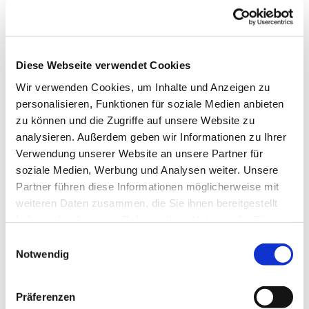
Gut zu wissen
Wegebeläge
Diese Webseite verwendet Cookies
Asphalt
Weg (71%)
Wir verwenden Cookies, um Inhalte und Anzeigen zu
(6%)
personalisieren, Funktionen für soziale Medien anbieten
Schotter
Unbekannt
zu können und die Zugriffe auf unsere Website zu
(18%)
(3%)
analysieren. Außerdem geben wir Informationen zu Ihrer
Straße (1%)
Pfad (1%)
Verwendung unserer Website an unsere Partner für
Beste Jahreszeit
soziale Medien, Werbung und Analysen weiter. Unsere
Partner führen diese Informationen möglicherweise mit
geeignet
wetterabhängig
weiteren Daten zusammen, die Sie ihnen bereitgestellt
haben oder die sie im Rahmen Ihrer Nutzung der Dienste
Jan
Feb
Mär
Apr
Mai
Jun
Jul
gesammelt haben. Sie geben Einwilligung zu unseren
E
Cookies, wenn Sie unsere Webseite weiterhin nutzen.
Aug
Sep
Okt
Nov
Dez
Notwendig
i
n
Weitere Infos / Links
w
Präferenzen
i