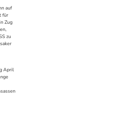
nn auf
 für
in Zug
en,
SS zu
ssaker
g April
inge
nsassen