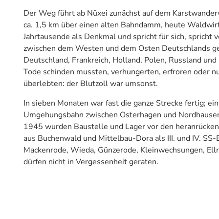
Der Weg führt ab Nüxei zunächst auf dem Karstwander
ca. 1,5 km über einen alten Bahndamm, heute Waldwirt
Jahrtausende als Denkmal und spricht für sich, spricht 
zwischen dem Westen und dem Osten Deutschlands gero
Deutschland, Frankreich, Holland, Polen, Russland und
Tode schinden mussten, verhungerten, erfroren oder 
überlebten: der Blutzoll war umsonst.
In sieben Monaten war fast die ganze Strecke fertig; e
Umgehungsbahn zwischen Osterhagen und Nordhausen. D
1945 wurden Baustelle und Lager vor den heranrückend
aus Buchenwald und Mittelbau-Dora als III. und IV. SS
Mackenrode, Wieda, Günzerode, Kleinwechsungen, Ellric
dürfen nicht in Vergessenheit geraten.