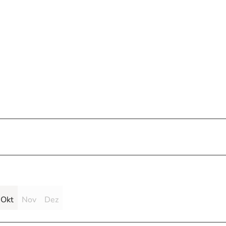
Okt
Nov
Dez