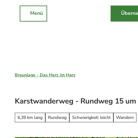
Z
u
Menü
Überna
Rathaus
Events
Suche
m
I
n
h
a
l
Braunlage, St. Andreasberg & Hohegeiß
t
Braunlage - Das Herz im Harz
Unsere Region
Braunlage
Karstwanderweg - Rundweg 15 um 
Sankt Andreasberg
Erleben
Hohegeiß
Alle Erlebnisse
6,39 km lang
Rundweg
Schwierigkeit: leicht
Wandern
Nationalpark Harz
Wandern
Online-Buchung
Mountainbiken
Online buchen