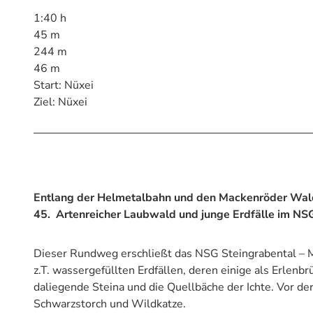
1:40 h
45 m
244 m
46 m
Start: Nüxei
Ziel: Nüxei
Entlang der Helmetalbahn und den Mackenröder Wald
45. Artenreicher Laubwald und junge Erdfälle im NS
Dieser Rundweg erschließt das NSG Steingrabental – M
z.T. wassergefüllten Erdfällen, deren einige als Erlenb
daliegende Steina und die Quellbäche der Ichte. Vor de
Schwarzstorch und Wildkatze.