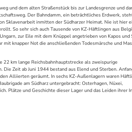
weg und dem alten Straßenstück bis zur Landesgrenze und da
schaftsweg. Der Bahndamm, ein beträchtliches Erdwerk, steht
von Sklavenarbeit inmitten der Südharzer Heimat. Nie ist hier e
llt. So sehr sich auch Tausende von KZ-Häftlingen aus Belgi
 Ungarn, zur Eile mit dem Knüppel angetrieben von Kapos und 
nur mit knapper Not die anschließenden Todesmärsche und Ma
ine 22 km lange Reichsbahnhauptstrecke als zweispurige
ie Zeit ab Juni 1944 bestand aus Elend und Sterben. Anfan
en Alliierten geräumt. In sechs KZ-Außenlagern waren Häftl
-Baubrigade am Südharz untergebracht: Osterhagen, Nüxei,
h. Plätze und Geschichte dieser Lager und das Leiden ihrer I