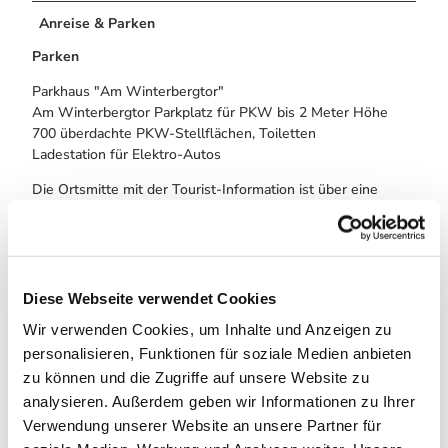
Anreise & Parken
Parken
Parkhaus "Am Winterbergtor"
Am Winterbergtor Parkplatz für PKW bis 2 Meter Höhe
700 überdachte PKW-Stellflächen, Toiletten
Ladestation für Elektro-Autos
Die Ortsmitte mit der Tourist-Information ist über eine
Fußgängerbrücke zu erreichen. Loipeneinstieg und
Wandereinstieg (Nationalpark, Brocken) direkt am Parkhaus.
Bushaltestelle direkt an der Ein- / Ausfahrt zum Parkhaus.
Diese Webseite verwendet Cookies
Weitere Infos / Links
Wir verwenden Cookies, um Inhalte und Anzeigen zu
Tourist-Information Schierke
personalisieren, Funktionen für soziale Medien anbieten
Brockenstraße 7 A
zu können und die Zugriffe auf unsere Website zu
38879 Wernigerode OT Schierke
analysieren. Außerdem geben wir Informationen zu Ihrer
Tel. 039455 8680
Verwendung unserer Website an unsere Partner für
info@schierke-am-brocken.de