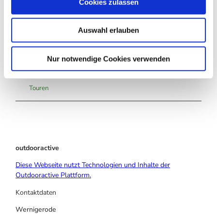
Cookies zulassen
s
w
Auswahl erlauben
a
h
In der Nähe
Auf der Karte anschauen
l
Nur notwendige Cookies verwenden
Touren
outdooractive
Diese Webseite nutzt Technologien und Inhalte der
Outdooractive Plattform.
Kontaktdaten
Wernigerode