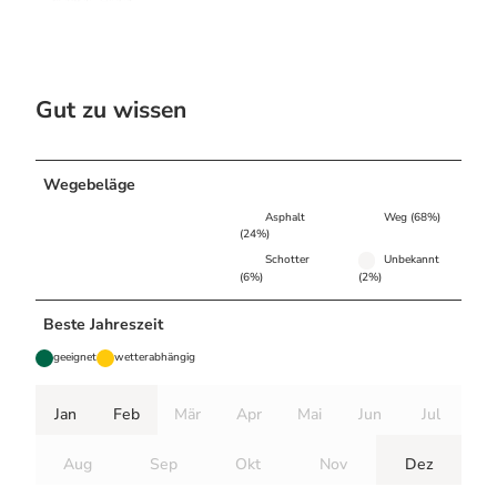
Gut zu wissen
Wegebeläge
Asphalt
Weg (68%)
(24%)
Schotter
Unbekannt
(6%)
(2%)
Beste Jahreszeit
geeignet
wetterabhängig
Jan
Feb
Mär
Apr
Mai
Jun
Jul
Aug
Sep
Okt
Nov
Dez