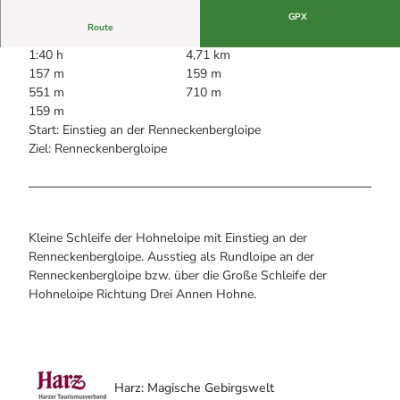
Alle Infos auf einen Blick
Bogenschiessen in Hohegeiss
Webcams
GPX
Noch lange nicht Schicht im Schacht
Route
Informationen für Gastgeberinnen
Die Eisflüsterer: Harzer Falken
Webcams
1:40 h
4,71 km
Kulinarik
Wanderführer Jörg Kühnhold
157 m
159 m
Einkaufen
551 m
710 m
159 m
Start: Einstieg an der Renneckenbergloipe
Ziel: Renneckenbergloipe
Kleine Schleife der Hohneloipe mit Einstieg an der
Renneckenbergloipe. Ausstieg als Rundloipe an der
Renneckenbergloipe bzw. über die Große Schleife der
Hohneloipe Richtung Drei Annen Hohne.
Harz: Magische Gebirgswelt