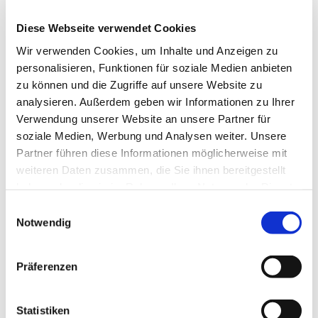
Höhlenwohnungen auf dem Schäferberg
1856 herrschte eine große Wohnungsnot im Dorf .
Diese Webseite verwendet Cookies
Wohnungssuchenden wurde vom Bürgermeister ,
nach dem Vorbild der Wohnung auf der Altenburg ,
Wir verwenden Cookies, um Inhalte und Anzeigen zu
ein Stück Felsen angeboten , um sich die eigene
personalisieren, Funktionen für soziale Medien anbieten
Wohnung aus dem Fels zu schlagen . Das war eine
zu können und die Zugriffe auf unsere Website zu
Übergangslösung . Die letzte Wohnung wurde 1912
analysieren. Außerdem geben wir Informationen zu Ihrer
aufgegeben , nachdem die letzten Bewohner in der
Verwendung unserer Website an unsere Partner für
Höhle gestorben sind .
soziale Medien, Werbung und Analysen weiter. Unsere
Partner führen diese Informationen möglicherweise mit
weiteren Daten zusammen, die Sie ihnen bereitgestellt
haben oder die sie im Rahmen Ihrer Nutzung der Dienste
Harz: Magische Gebirgswelt
gesammelt haben. Sie geben Einwilligung zu unseren
E
Cookies, wenn Sie unsere Webseite weiterhin nutzen.
Notwendig
i
n
w
Präferenzen
Gut zu wissen
i
l
l
Statistiken