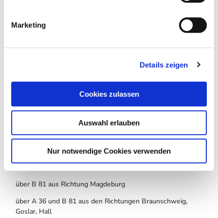
Wegebeläge
i
Asphalt
Unbekannt
g
Marketing
(43%)
(30%)
u
Schotter
Straße (26%)
n
(1%)
g
Beste Jahreszeit
Details zeigen
s
a
geeignet
wetterabhängig
u
Cookies zulassen
s
Jan
Feb
Mär
Apr
Mai
Jun
Jul
w
Auswahl erlauben
a
Aug
Sep
Okt
Nov
Dez
h
l
Anreise & Parken
Nur notwendige Cookies verwenden
Anfahrt
über B 81 aus Richtung Magdeburg
über A 36 und B 81 aus den Richtungen Braunschweig,
Goslar, Hall