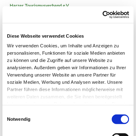
Harzer Tourismusverband e.V.
Organisation
Harzer Tourismusverband e.V.
Diese Webseite verwendet Cookies
Wir verwenden Cookies, um Inhalte und Anzeigen zu
personalisieren, Funktionen für soziale Medien anbieten
zu können und die Zugriffe auf unsere Website zu
In der Nähe
Auf der Karte anschauen
analysieren. Außerdem geben wir Informationen zu Ihrer
Verwendung unserer Website an unsere Partner für
soziale Medien, Werbung und Analysen weiter. Unsere
Veranstaltung
Partner führen diese Informationen möglicherweise mit
weiteren Daten zusammen, die Sie ihnen bereitgestellt
Sehenswertes
haben oder die sie im Rahmen Ihrer Nutzung der Dienste
gesammelt haben. Sie geben Einwilligung zu unseren
E
Cookies, wenn Sie unsere Webseite weiterhin nutzen.
Notwendig
Touren
i
n
w