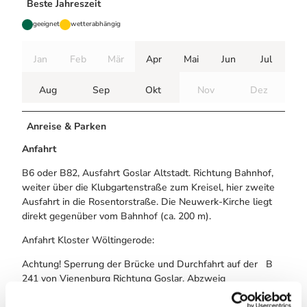
Beste Jahreszeit
geeignet
wetterabhängig
Jan
Feb
Mär
Apr
Mai
Jun
Jul
Aug
Sep
Okt
Nov
Dez
Anreise & Parken
Anfahrt
B6 oder B82, Ausfahrt Goslar Altstadt. Richtung Bahnhof,
weiter über die Klubgartenstraße zum Kreisel, hier zweite
Ausfahrt in die Rosentorstraße. Die Neuwerk-Kirche liegt
direkt gegenüber vom Bahnhof (ca. 200 m).
Anfahrt Kloster Wöltingerode:
Achtung! Sperrung der Brücke und Durchfahrt auf der B
241 von Vienenburg Richtung Goslar, Abzweig
Wöltingerode (Stand 2/24, vorauss. noch ein Jahr).