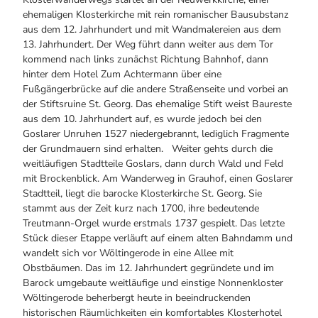
ehemaligen Klosterkirche mit rein romanischer Bausubstanz
aus dem 12. Jahrhundert und mit Wandmalereien aus dem
13. Jahrhundert. Der Weg führt dann weiter aus dem Tor
kommend nach links zunächst Richtung Bahnhof, dann
hinter dem Hotel Zum Achtermann über eine
Fußgängerbrücke auf die andere Straßenseite und vorbei an
der Stiftsruine St. Georg. Das ehemalige Stift weist Baureste
aus dem 10. Jahrhundert auf, es wurde jedoch bei den
Goslarer Unruhen 1527 niedergebrannt, lediglich Fragmente
der Grundmauern sind erhalten. Weiter gehts durch die
weitläufigen Stadtteile Goslars, dann durch Wald und Feld
mit Brockenblick. Am Wanderweg in Grauhof, einen Goslarer
Stadtteil, liegt die barocke Klosterkirche St. Georg. Sie
stammt aus der Zeit kurz nach 1700, ihre bedeutende
Treutmann-Orgel wurde erstmals 1737 gespielt. Das letzte
Stück dieser Etappe verläuft auf einem alten Bahndamm und
wandelt sich vor Wöltingerode in eine Allee mit
Obstbäumen. Das im 12. Jahrhundert gegründete und im
Barock umgebaute weitläufige und einstige Nonnenkloster
Wöltingerode beherbergt heute in beeindruckenden
historischen Räumlichkeiten ein komfortables Klosterhotel