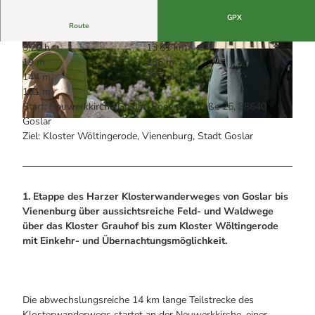
Alle Infos auf einen Blick
Bogenschiessen in Hohegeiss
Webcams
GPX
Noch lange nicht Schicht im Schacht
Route
Informationen für Gastgeberinnen
Die Eisflüsterer: Harzer Falken
Webcams
Kulinarik
3:20 h
13,81 km
Wanderführer Jörg Kühnhold
© Günter Jentsch, Harzer Klöster |
CC-BY
© Maja Baumgarten, Harz: Magische Gebirgswe
Einkaufen
19 m
136 m
lt
144 m
275 m
131 m
Start: Neuwerkkirche Goslar, Rosentorstraße 26, 38640
Goslar
© Berthold Batram, Harz: Magische Gebirgswelt |
CC-BY
Ziel: Kloster Wöltingerode, Vienenburg, Stadt Goslar
1. Etappe des Harzer Klosterwanderweges von Goslar bis
Vienenburg über aussichtsreiche Feld- und Waldwege
über das Kloster Grauhof bis zum Kloster Wöltingerode
mit Einkehr- und Übernachtungsmöglichkeit.
Die abwechslungsreiche 14 km lange Teilstrecke des
Klosterwanderwegs startet an der Neuwerkkirche, einer