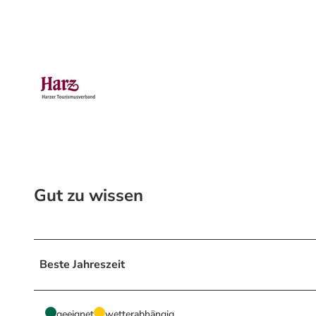
© Harzer Tourismusverband, Harz: Magische Gebirgswelt |
CC-BY-SA
© Andreas Lehmberg, Harz: Magische Gebirgswelt
Gut zu wissen
Beste Jahreszeit
geeignet
wetterabhängig