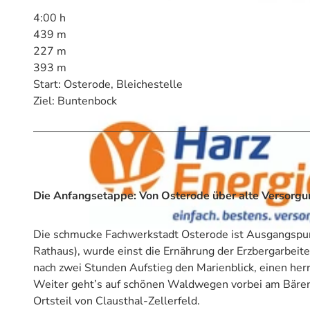
4:00 h
439 m
227 m
393 m
Start: Osterode, Bleichestelle
Ziel: Buntenbock
Die Anfangsetappe: Von Osterode über alte Versorg
Die schmucke Fachwerkstadt Osterode ist Ausgangspun
Rathaus), wurde einst die Ernährung der Erzbergarbeit
nach zwei Stunden Aufstieg den Marienblick, einen herr
Weiter geht’s auf schönen Waldwegen vorbei am Bärenb
Ortsteil von Clausthal-Zellerfeld.