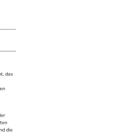
t, das
uen
der
kten
nd die