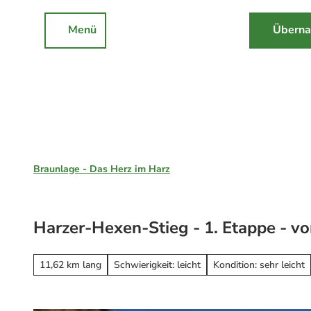
Z
u
Menü
Überna
Rathaus
Events
Suche
m
I
n
h
a
l
Braunlage, St. Andreasberg & Hohegeiß
t
Braunlage - Das Herz im Harz
Unsere Region
Braunlage
Harzer-Hexen-Stieg - 1. Etappe - 
Sankt Andreasberg
Erleben
Hohegeiß
Alle Erlebnisse
11,62 km lang
Schwierigkeit: leicht
Kondition: sehr leicht
Nationalpark Harz
Wandern
Online-Buchung
Mountainbiken
Online buchen