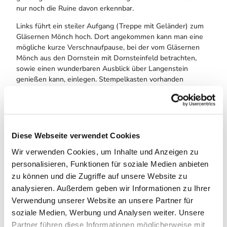
nur noch die Ruine davon erkennbar.
Links führt ein steiler Aufgang (Treppe mit Geländer) zum
Gläsernen Mönch hoch. Dort angekommen kann man eine
mögliche kurze Verschnaufpause, bei der vom Gläsernen
Mönch aus den Dornstein mit Dornsteinfeld betrachten,
sowie einen wunderbaren Ausblick über Langenstein
genießen kann, einlegen. Stempelkasten vorhanden
Weiter geht es rechts auf einen Weg Richtung Kalte Warte.
Auf diesen Weg kann man alte Gesteinstreppen, die in den
Boden geschlagen wurden bestaunen.
Diese Webseite verwendet Cookies
Von der Kalten Warte geht es geradeaus weiter zur
Fuchsklippe. Dort steht auch ein roter Stempelkasten und
Wir verwenden Cookies, um Inhalte und Anzeigen zu
es befindet sich dort eine Sitzgelegenheit, die wieder einen
personalisieren, Funktionen für soziale Medien anbieten
tollen Ausblick bietet.
zu können und die Zugriffe auf unsere Website zu
Weiter geht es zu den Steinkuhlen. Dieser Trampelpfad
analysieren. Außerdem geben wir Informationen zu Ihrer
geht abseits des Weges und ist leicht bewachsen. Am
Verwendung unserer Website an unsere Partner für
Besten folgt man dort der Karte weiter zu den Steinkuhlen.
soziale Medien, Werbung und Analysen weiter. Unsere
Partner führen diese Informationen möglicherweise mit
Wenn man daraufhin wieder auf den Wanderweg gelangt