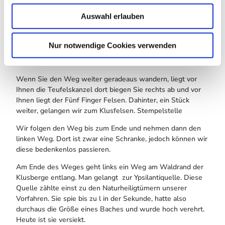
w
Links vom Hauptweg geht ein Schotterweg ab. Dort steht
Auswahl erlauben
a
eine Bank. Diesen folgen Sie bis zum Molkenmühlenweg.
h
Sie wandern den Weg entlang bis links ein Pfad abzweigt.
Auf diesen halten Sie sich links und gelangen über den
l
Nur notwendige Cookies verwenden
Amsberg, wo noch Reste vom Aussichtsturm erkennbar
sind, zur Schönen Aussicht.
Wenn Sie den Weg weiter geradeaus wandern, liegt vor
Ihnen die Teufelskanzel dort biegen Sie rechts ab und vor
Ihnen liegt der Fünf Finger Felsen. Dahinter, ein Stück
weiter, gelangen wir zum Klusfelsen. Stempelstelle
Wir folgen den Weg bis zum Ende und nehmen dann den
linken Weg. Dort ist zwar eine Schranke, jedoch können wir
diese bedenkenlos passieren.
Am Ende des Weges geht links ein Weg am Waldrand der
Klusberge entlang. Man gelangt zur Ypsilantiquelle. Diese
Quelle zählte einst zu den Naturheiligtümern unserer
Vorfahren. Sie spie bis zu l in der Sekunde, hatte also
durchaus die Größe eines Baches und wurde hoch verehrt.
Heute ist sie versiekt.