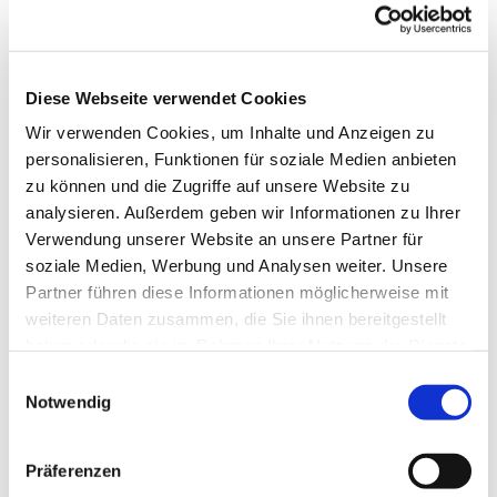
verkürzen die Wanderzeit bis zum beliebten Parkplatz Unter
den Linden. Nach dem Überqueren des Parkplatzes bringt
Sie die Teerstraße hinauf am alten Forsthaus Königsberg
vorbei. Etwas später biegen Sie in den rechts abzweigenden
Diese Webseite verwendet Cookies
Wanderweg „2G blauer Punkt“ ein. Mit einem sehr schönen
Blick über die Goslarer Bergwiesen erreichen Sie den
Wir verwenden Cookies, um Inhalte und Anzeigen zu
Frankenberger Teich und gelangen über den Claustor- und
personalisieren, Funktionen für soziale Medien anbieten
den Vititorwall ins Zentrum von Goslar.
zu können und die Zugriffe auf unsere Website zu
analysieren. Außerdem geben wir Informationen zu Ihrer
Anreise & Parken
Verwendung unserer Website an unsere Partner für
Anfahrt
soziale Medien, Werbung und Analysen weiter. Unsere
Partner führen diese Informationen möglicherweise mit
B 241 aus Richtung Goslar/ Auerhahn/ Kreuzeck/
weiteren Daten zusammen, die Sie ihnen bereitgestellt
Clausthal-Zellerfeld
haben oder die sie im Rahmen Ihrer Nutzung der Dienste
L516 aus Richtung Hannover/ Seesen/ Lautenthal
gesammelt haben. Sie geben Einwilligung zu unseren
E
Parken
Cookies, wenn Sie unsere Webseite weiterhin nutzen.
Notwendig
i
n
Großparkplatz an der Stakirche
w
Parkplatz an der Seilbahn
Präferenzen
Parkplatz "Festplatz"
i