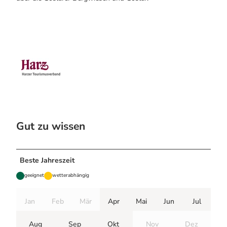
Gut zu wissen
Beste Jahreszeit
geeignet
wetterabhängig
Jan
Feb
Mär
Apr
Mai
Jun
Jul
Aug
Sep
Okt
Nov
Dez