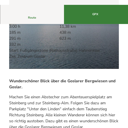
Alle Infos auf einen Blick
Bogenschiessen in Hohegeiss
Webcams
Noch lange nicht Schicht im Schacht
Informationen für Gastgeberinnen
Die Eisflüsterer: Harzer Falken
GPX
Webcams
Kulinarik
Route
Wanderführer Jörg Kühnhold
Einkaufen
3:00 h
11,38 km
185 m
438 m
291 m
623 m
332 m
Start: Fußgängerzone (Rathausstraße) Hahnenklee
Ziel: Zentrum Goslar
© Fotograf Stefan Schiefer, Harz: Magische Gebirgswelt
© GOSLAR marketing gmbh
Wunderschöner Blick über die Goslarer Bergwiesen und
Goslar.
Machen Sie einen Abstecher zum Abenteuerspielplatz am
Steinberg und zur Steinberg-Alm. Folgen Sie dazu am
Parkplatz "Unter den Linden“ einfach dem Taubenstieg
Richtung Steinberg. Alle kleinen Wanderer können sich hier
so richtig austoben. Dazu gibt es einen wunderschönen Blick
über die Goslarer Bergwiesen und Goslar.