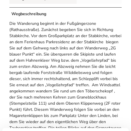
Wegbeschreibung
Die Wanderung beginnt in der Fußgängerzone
(Rathausstraße). Zunächst begeben Sie sich in Richtung
Stabkirche. Vor dem Großparkplatz an der Stabkirche, vorbei
an dem Ferienhaus Parkresidenz an der Stabkirche biegen
Sie auf dem Gehweg nach links auf den Wanderweg „2G
blauer Punkt“ ein. Sie überqueren die Skipiste und laufen
auf dem Hahnenkleer Weg bzw. dem „Vogellehrpfad“ bis
zum ersten Abzweig. Am Abzweig nehmen Sie die leicht
bergab laufende Forststraße Wilddiebsweg und folgen
dieser, sich immer rechtshaltend, am Schlepplift vorbei bis
Sie erneut auf den „Vogellehrpfad“ treffen. Am Windsattel
angekommen wandern Sie rund um den Töberschekopf ,
der Sie nach mehreren Kehren zum Graneblockhaus
(Stempelstelle 111) und dem Oberen Klippenweg (2F roter
Punkt) führt. Diesem Wanderweg folgen Sie vorbei an den
Magaretenklippen bis zum Parkplatz Unter den Linden, bei
dem Sie wieder auf den eigentlichen Weg über den
Taubenstieg treffen. Die tollen Blicke auf den Granestausee