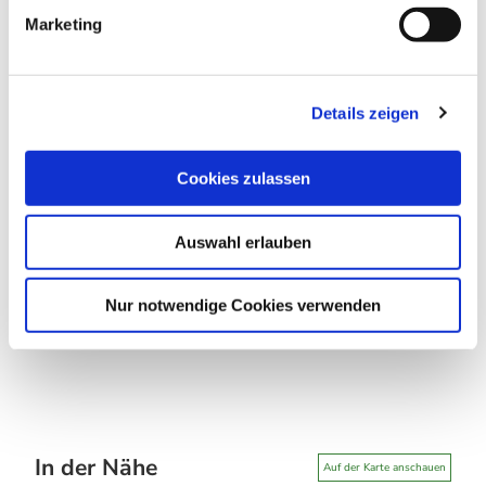
g
und Naturlandschaft erleben können.
Marketing
u
n
Autor:in
g
Details zeigen
s
Förderverein Deutsches Gipsmuseum und
Karstwanderweg e.V.
a
u
Cookies zulassen
Organisation
s
w
Harz: Magische Gebirgswelt
Auswahl erlauben
a
h
Lizenz (Stammdaten)
l
Nur notwendige Cookies verwenden
In der Nähe
Auf der Karte anschauen