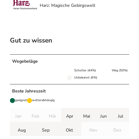
Harz: Magische Gebirgswelt
Gut zu wissen
Wegebeläge
Schotter (44%)
Weg (50%)
Unbekannt (6%)
Beste Jahreszeit
geeignet
wetterabhängig
Jan
Feb
Mär
Apr
Mai
Jun
Jul
Aug
Sep
Okt
Nov
Dez