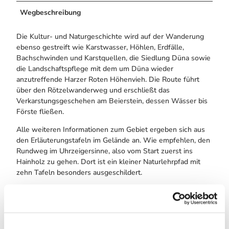
Wegbeschreibung
Die Kultur- und Naturgeschichte wird auf der Wanderung
ebenso gestreift wie Karstwasser, Höhlen, Erdfälle,
Bachschwinden und Karstquellen, die Siedlung Düna sowie
die Landschaftspflege mit dem um Düna wieder
anzutreffende Harzer Roten Höhenvieh. Die Route führt
über den Rötzelwanderweg und erschließt das
Verkarstungsgeschehen am Beierstein, dessen Wässer bis
Förste fließen.
Alle weiteren Informationen zum Gebiet ergeben sich aus
den Erläuterungstafeln im Gelände an. Wie empfehlen, den
Rundweg im Uhrzeigersinne, also vom Start zuerst ins
Hainholz zu gehen. Dort ist ein kleiner Naturlehrpfad mit
zehn Tafeln besonders ausgeschildert.
Der Naturschutz im Hainholz: „Die Gipskarstlandschaft im
Südharz ist von einzigartigem Naturwert, großer
landschaftlicher Schönheit und bietet Lebensraum für eine
vielfältige Flora und Fauna. Die Länder Niedersachsen,