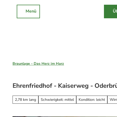
Z
u
Menü
Ü
DE
Rathaus
Events
Suche
m
I
n
h
a
l
Braunlage, St. Andreasberg & Hohegeiß
t
Braunlage - Das Herz im Harz
Unsere Region
Braunlage
Ehrenfriedhof - Kaiserweg - Oderbr
Sankt Andreasberg
Erleben
Hohegeiß
Alle Erlebnisse
2,78 km lang
Schwierigkeit: mittel
Kondition: leicht
Win
Nationalpark Harz
Wandern
Online-Buchung
Mountainbiken
Online buchen