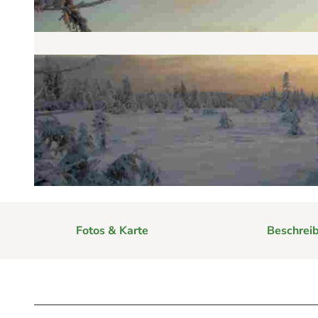
Mit der Familie
Campen
Events
Sommer
Alle Events
Winter
Eventkalender
Geschichten aus Braunlag
Indoor
Alle Geschichten
Sicherheit am Berg: Wie die Bergwacht 
Eure Reise-Infos
Bauer Neigenfindt in Sankt Andreasbe
Alle Infos auf einen Blick
Bogenschiessen in Hohegeiss
Webcams
Noch lange nicht Schicht im Schacht
Informationen für Gastgeberinnen
© Michael Weiß
Die Eisflüsterer: Harzer Falken
Kulinarik
Wanderführer Jörg Kühnhold
Einkaufen
Fotos & Karte
Beschrei