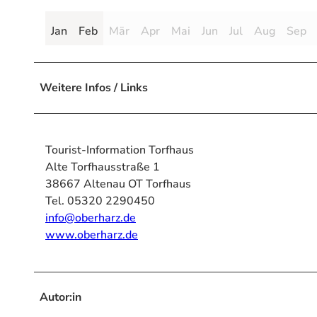
Jan
Feb
Mär
Apr
Mai
Jun
Jul
Aug
Sep
Weitere Infos / Links
Tourist-Information Torfhaus
Alte Torfhausstraße 1
38667 Altenau OT Torfhaus
Tel. 05320 2290450
info@oberharz.de
www.oberharz.de
Autor:in