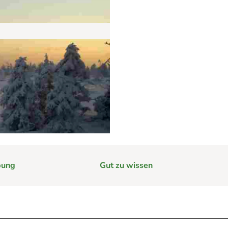
e
im Harz hilft
rg im Harz
Webcams
bung
Gut zu wissen