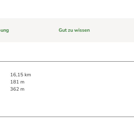
e
bung
Gut zu wissen
im Harz hilft
rg im Harz
Webcams
16,15 km
181 m
362 m