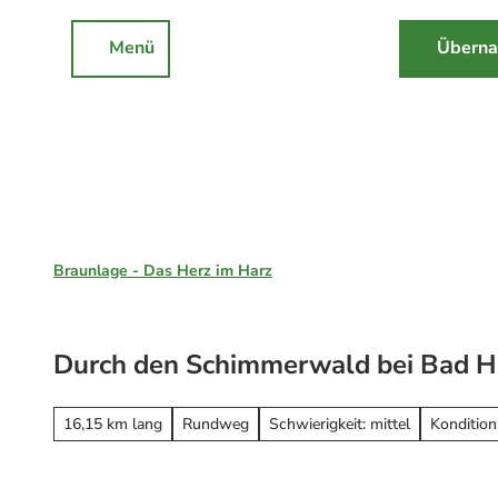
Z
u
Menü
Überna
Rathaus
Events
Suche
m
I
n
h
a
l
Braunlage, St. Andreasberg & Hohegeiß
t
Braunlage - Das Herz im Harz
Unsere Region
Braunlage
Durch den Schimmerwald bei Bad H
Sankt Andreasberg
Erleben
Hohegeiß
Alle Erlebnisse
16,15 km lang
Rundweg
Schwierigkeit: mittel
Kondition:
Nationalpark Harz
Wandern
Online-Buchung
Mountainbiken
Online buchen