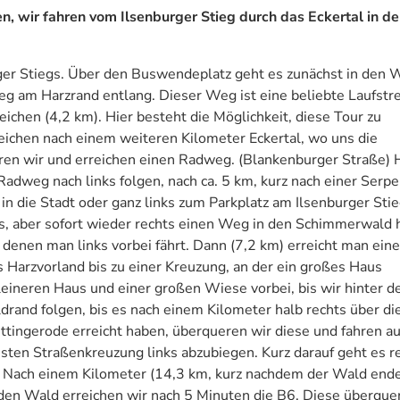
n, wir fahren vom Ilsenburger Stieg durch das Eckertal in d
ger Stiegs. Über den Buswendeplatz geht es zunächst in den 
tieg am Harzrand entlang. Dieser Weg ist eine beliebte Laufstr
ichen (4,2 km). Hier besteht die Möglichkeit, diese Tour zu
reichen nach einem weiteren Kilometer Eckertal, wo uns die
ren wir und erreichen einen Radweg. (Blankenburger Straße) 
Radweg nach links folgen, nach ca. 5 km, kurz nach einer Serpe
in die Stadt oder ganz links zum Parkplatz am Ilsenburger Stie
s, aber sofort wieder rechts einen Weg in den Schimmerwald h
 denen man links vorbei fährt. Dann (7,2 km) erreicht man eine
es Harzvorland bis zu einer Kreuzung, an der ein großes Haus
leineren Haus und einer großen Wiese vorbei, bis wir hinter 
and folgen, bis es nach einem Kilometer halb rechts über di
ettingerode erreicht haben, überqueren wir diese und fahren au
sten Straßenkreuzung links abzubiegen. Kurz darauf geht es r
. Nach einem Kilometer (14,3 km, kurz nachdem der Wald ende
 den Wald erreichen wir nach 5 Minuten die B6. Diese überque