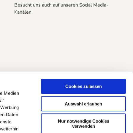
Besucht uns auch auf unseren Social Media-
Kanälen
B
B
B
r
r
r
a
a
a
u
u
u
n
n
n
l
l
l
a
a
a
g
g
g
e
e
e
Cookies zulassen
@
@
@
le Medien
f
i
Y
ir
Auswahl erlauben
a
n
o
, Werbung
c
s
u
ren Daten
e
t
t
Nur notwendige Cookies
ienste
verwenden
b
a
u
weiterhin