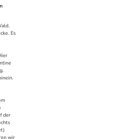
en
Wald.
ecke. Es
Hier
ntine
g.
inein.
dem
e
f der
echts
t)
ren wir