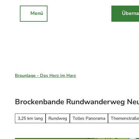
Z
u
Menü
Überna
Rathaus
Events
Suche
m
I
n
h
a
l
Braunlage, St. Andreasberg & Hohegeiß
t
Braunlage - Das Herz im Harz
Unsere Region
Braunlage
Brockenbande Rundwanderweg Ne
Sankt Andreasberg
Erleben
Hohegeiß
Alle Erlebnisse
3,25 km lang
Rundweg
Tolles Panorama
Themenstraße
Nationalpark Harz
Wandern
Online-Buchung
Mountainbiken
Online buchen