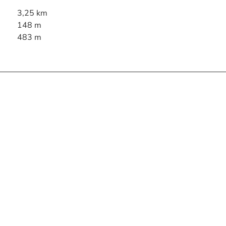
3,25 km
148 m
483 m