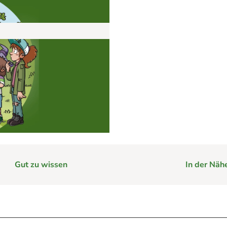
e
im Harz hilft
rg im Harz
Webcams
Gut zu wissen
In der Näh