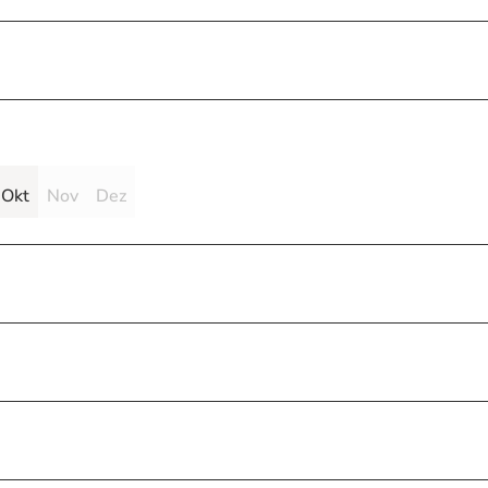
Okt
Nov
Dez