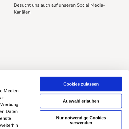
Besucht uns auch auf unseren Social Media-
Kanälen
B
B
B
r
r
r
a
a
a
u
u
u
n
n
n
l
l
l
a
a
a
g
g
g
e
e
e
Cookies zulassen
@
@
@
le Medien
f
i
Y
ir
Auswahl erlauben
a
n
o
, Werbung
c
s
u
ren Daten
e
t
t
Nur notwendige Cookies
ienste
verwenden
b
a
u
weiterhin