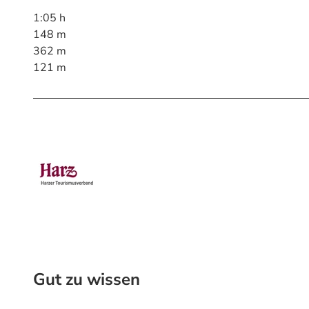
1:05 h
148 m
362 m
121 m
Gut zu wissen