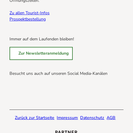
Öffnungszeiten.
Zu allen Tourist-Infos
Prospektbestellung
Immer auf dem Laufenden bleiben!
Zur Newsletteranmeldung
Besucht uns auch auf unseren Social Media-Kanälen
B
B
B
r
r
r
a
a
a
u
u
u
n
n
n
Zurück zur Startseite
Impressum
Datenschutz
AGB
l
l
l
a
a
a
g
g
g