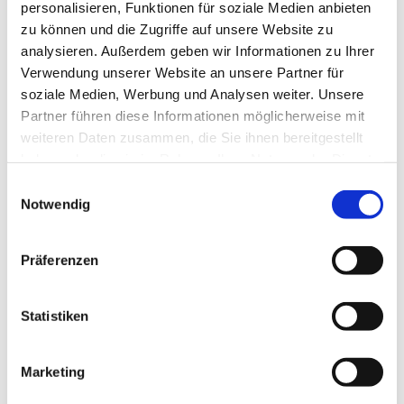
personalisieren, Funktionen für soziale Medien anbieten
Anfahrt
zu können und die Zugriffe auf unsere Website zu
Die Tour startet im Braunlager Kurpark im Eingangsbereich
analysieren. Außerdem geben wir Informationen zu Ihrer
des Kurgastzentrums.
Verwendung unserer Website an unsere Partner für
soziale Medien, Werbung und Analysen weiter. Unsere
Parken
Partner führen diese Informationen möglicherweise mit
Im Zentrum des Ortes sind ausreichend Parkplätze
weiteren Daten zusammen, die Sie ihnen bereitgestellt
vorhanden (Marktstraße, Großparkplatz an der
haben oder die sie im Rahmen Ihrer Nutzung der Dienste
Seilbahntalstation, an der Tourist-Info Braunlage).
gesammelt haben. Sie geben Einwilligung zu unseren
E
Öffentliche Verkehrsmittel
Cookies, wenn Sie unsere Webseite weiterhin nutzen.
Notwendig
i
Braunlage liegt im Zentrum des Harzes und ist über
n
mehrere Bus-Linien aus allen Himmelsrichtungen
w
Präferenzen
erreichbar.
i
l
Autor:in
l
Statistiken
i
Jörg Kühnhold
g
Marketing
u
Organisation
n