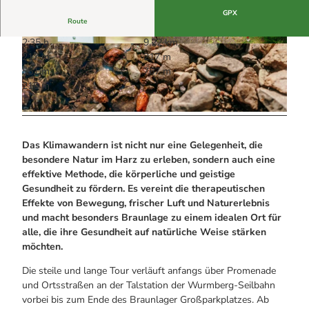
Alle Infos auf einen Blick
Bogenschiessen in Hohegeiss
Webcams
GPX
Noch lange nicht Schicht im Schacht
Route
Informationen für Gastgeberinnen
Die Eisflüsterer: Harzer Falken
Webcams
2:35 h
9,22 km
Kulinarik
Wanderführer Jörg Kühnhold
© Tobias Brabanski / NORDSTADTLICHT, Harz:
© Tobias Brabanski / NORDSTADTLICHT, Harz:
217 m
217 m
Einkaufen
Magische Gebirgswelt
Magische Gebirgswelt
551 m
767 m
216 m
© Tobias Brabanski / NORDSTADTLICHT, Harz: Magische Gebirgswelt
Das Klimawandern ist nicht nur eine Gelegenheit, die
besondere Natur im Harz zu erleben, sondern auch eine
effektive Methode, die körperliche und geistige
Gesundheit zu fördern. Es vereint die therapeutischen
Effekte von Bewegung, frischer Luft und Naturerlebnis
und macht besonders Braunlage zu einem idealen Ort für
alle, die ihre Gesundheit auf natürliche Weise stärken
möchten.
Die steile und lange Tour verläuft anfangs über Promenade
und Ortsstraßen an der Talstation der Wurmberg-Seilbahn
vorbei bis zum Ende des Braunlager Großparkplatzes. Ab