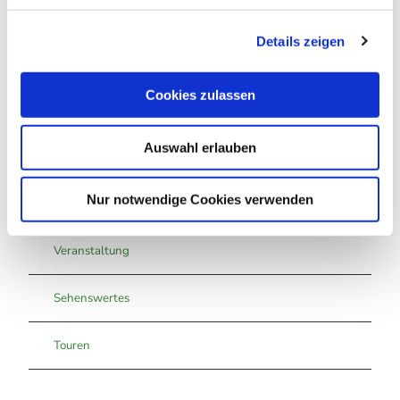
Harz: Magische Gebirgswelt
g
Details zeigen
s
Lizenz (Stammdaten)
a
u
Cookies zulassen
s
w
Auswahl erlauben
a
h
In der Nähe
Auf der Karte anschauen
l
Nur notwendige Cookies verwenden
Veranstaltung
Sehenswertes
Touren