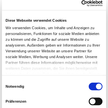
Autor:in
Maja Baumgarten
Organisation
Diese Webseite verwendet Cookies
Harz: Magische Gebirgswelt
Wir verwenden Cookies, um Inhalte und Anzeigen zu
personalisieren, Funktionen für soziale Medien anbieten
zu können und die Zugriffe auf unsere Website zu
analysieren. Außerdem geben wir Informationen zu Ihrer
Verwendung unserer Website an unsere Partner für
In der Nähe
Auf der Karte anschauen
soziale Medien, Werbung und Analysen weiter. Unsere
Partner führen diese Informationen möglicherweise mit
weiteren Daten zusammen, die Sie ihnen bereitgestellt
Touren
haben oder die sie im Rahmen Ihrer Nutzung der Dienste
gesammelt haben. Sie geben Einwilligung zu unseren
E
Cookies, wenn Sie unsere Webseite weiterhin nutzen.
Notwendig
i
n
Kontaktdaten
w
Präferenzen
Tannenstieg
i