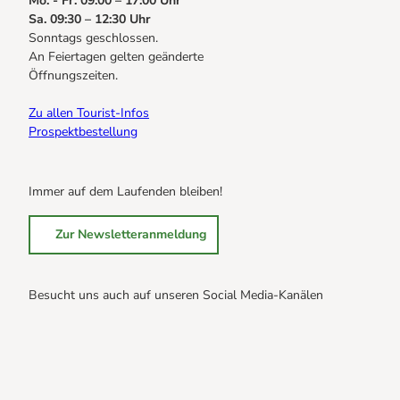
Mo. - Fr. 09:00 – 17:00 Uhr
Sa. 09:30 – 12:30 Uhr
Sonntags geschlossen.
An Feiertagen gelten geänderte
Öffnungszeiten.
Zu allen Tourist-Infos
Prospektbestellung
Immer auf dem Laufenden bleiben!
Zur Newsletteranmeldung
Besucht uns auch auf unseren Social Media-Kanälen
B
B
B
r
r
r
a
a
a
u
u
u