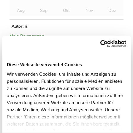
Aug
Sep
Okt
Nov
Dez
Autor:in
Maja Baumgarten
Organisation
Harz: Magische Gebirgswelt
Diese Webseite verwendet Cookies
Lizenz (Stammdaten)
Wir verwenden Cookies, um Inhalte und Anzeigen zu
personalisieren, Funktionen für soziale Medien anbieten
zu können und die Zugriffe auf unsere Website zu
analysieren. Außerdem geben wir Informationen zu Ihrer
Verwendung unserer Website an unsere Partner für
soziale Medien, Werbung und Analysen weiter. Unsere
In der Nähe
Partner führen diese Informationen möglicherweise mit
Auf der Karte anschauen
weiteren Daten zusammen, die Sie ihnen bereitgestellt
haben oder die sie im Rahmen Ihrer Nutzung der Dienste