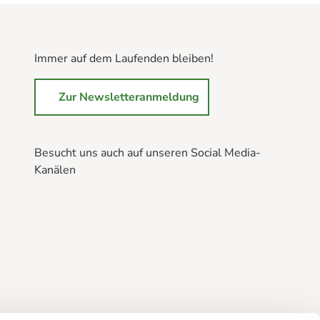
Immer auf dem Laufenden bleiben!
Zur Newsletteranmeldung
Besucht uns auch auf unseren Social Media-
Kanälen
B
B
B
r
r
r
a
a
a
u
u
u
n
n
n
l
l
l
a
a
a