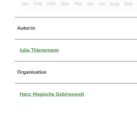
Jan
Feb
Mär
Apr
Mai
Jun
Jul
Aug
Sep
Autor:in
Julia Thienemann
Organisation
Harz: Magische Gebirgswelt