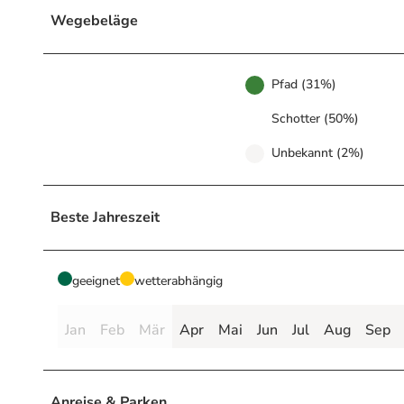
Wegebeläge
Pfad (31%)
Schotter (50%)
Unbekannt (2%)
Beste Jahreszeit
geeignet
wetterabhängig
Jan
Feb
Mär
Apr
Mai
Jun
Jul
Aug
Sep
Anreise & Parken