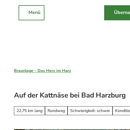
Z
u
Menü
Überna
Rathaus
Events
Suche
m
I
n
h
a
l
Braunlage, St. Andreasberg & Hohegeiß
t
Braunlage - Das Herz im Harz
Unsere Region
Braunlage
Auf der Kattnäse bei Bad Harzburg
Sankt Andreasberg
Erleben
Hohegeiß
Alle Erlebnisse
22,75 km lang
Rundweg
Schwierigkeit: schwer
Konditi
Nationalpark Harz
Wandern
Online-Buchung
Mountainbiken
Online buchen