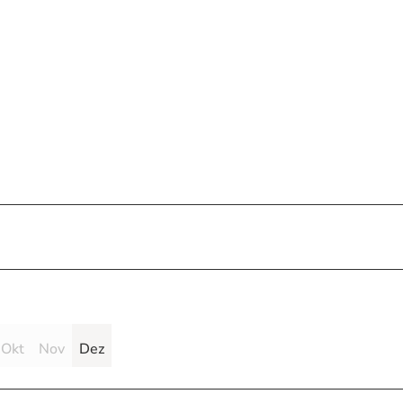
Okt
Nov
Dez