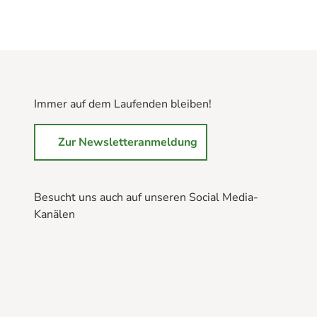
Immer auf dem Laufenden bleiben!
Zur Newsletteranmeldung
Besucht uns auch auf unseren Social Media-
Kanälen
B
B
B
r
r
r
a
a
a
u
u
u