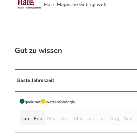
Harz: Magische Gebirgswelt
Gut zu wissen
Beste Jahreszeit
geeignet
wetterabhängig
Jan
Feb
Mär
Apr
Mai
Jun
Jul
Aug
Sep