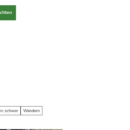
chten
on: schwer
Wandern