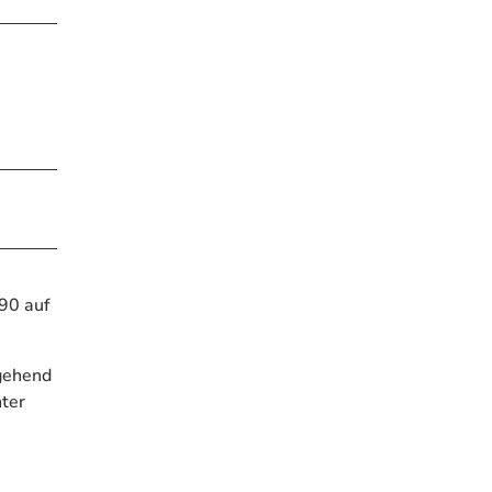
90 auf
rgehend
nter