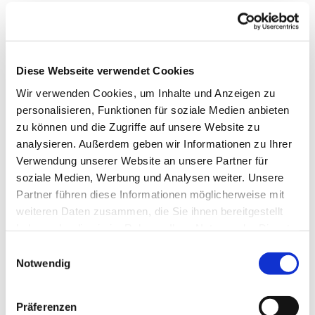
In der Nähe
Auf der Karte anschauen
Diese Webseite verwendet Cookies
Wir verwenden Cookies, um Inhalte und Anzeigen zu
Veranstaltung
personalisieren, Funktionen für soziale Medien anbieten
zu können und die Zugriffe auf unsere Website zu
Sehenswertes
analysieren. Außerdem geben wir Informationen zu Ihrer
Verwendung unserer Website an unsere Partner für
Touren
soziale Medien, Werbung und Analysen weiter. Unsere
Partner führen diese Informationen möglicherweise mit
weiteren Daten zusammen, die Sie ihnen bereitgestellt
haben oder die sie im Rahmen Ihrer Nutzung der Dienste
Kontaktdaten
gesammelt haben. Sie geben Einwilligung zu unseren
E
Herzog-Wilhelm-Str. 35-36
Cookies, wenn Sie unsere Webseite weiterhin nutzen.
Notwendig
i
38700
Braunlage
n
+49 5520 645
w
Präferenzen
info@bellis.dm